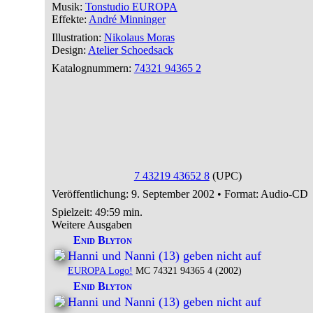
Musik:
Tonstudio EUROPA
Effekte:
André Minninger
Illustration:
Nikolaus Moras
Design:
Atelier Schoedsack
Katalognummern:
74321 94365 2
7 43219 43652 8
(UPC)
Veröffentlichung: 9. September 2002
•
Format: Audio-CD
Spielzeit:
49:59 min.
Weitere Ausgaben
Enid Blyton
Hanni und Nanni (13) geben nicht auf
EUROPA Logo!
MC 74321 94365 4 (2002)
Enid Blyton
Hanni und Nanni (13) geben nicht auf