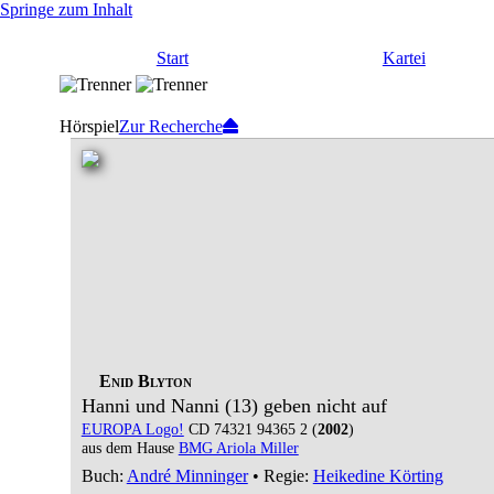
Springe zum Inhalt
Start
Kartei
Hörspiel
Zur Recherche
Enid Blyton
Hanni und Nanni (13) geben nicht auf
EUROPA Logo!
CD 74321 94365 2 (
2002
)
aus dem Hause
BMG Ariola Miller
Buch:
André Minninger
• Regie:
Heikedine Körting