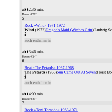
ab 12:36 min.
Dauer: 0'26''
5
Rock »Wind« 1971-1972
Wind
(1972)
Dragon's Maid (Witches Grin)
(Ludwig Sch
auch enthalten in
ab 13:46 min.
Dauer: 0'24''
6
Beat »The Petards« 1967-1968
The Petards
(1968)
Sun Came Out At Seven
(Horst Ebe
auch enthalten in
ab 14:09 min.
Dauer: 0'23''
7
Rock »Toni Tornado« 1968-1971