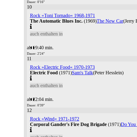
Dauer: 0'16''
10
Rock »Toni Tornado« 1968-1971
The Automatic Blues Inc.
(1969)
The New Car
(Jerry
auch enthalten in
ab 19:40 min.
Dauer: 2'24''
11
Rock »Electric Food« 1970-1973
Electric Food
(1971)
Sam's Talk
(Peter Hesslein)
auch enthalten in
ab 22:04 min.
Dauer: 0'39''
12
Rock »Wind« 1971-1972
Corporal Gander's Fire Dog Brigade
(1971)
Do You T