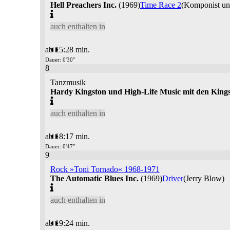
Hell Preachers Inc.
(1969)
Time Race 2
(Komponist un
auch enthalten in
ab 15:28 min.
Dauer: 0'30''
8
Tanzmusik
Hardy Kingston und High-Life Music mit den Kings
auch enthalten in
ab 18:17 min.
Dauer: 0'47''
9
Rock »Toni Tornado« 1968-1971
The Automatic Blues Inc.
(1969)
Driver
(Jerry Blow)
auch enthalten in
ab 19:24 min.