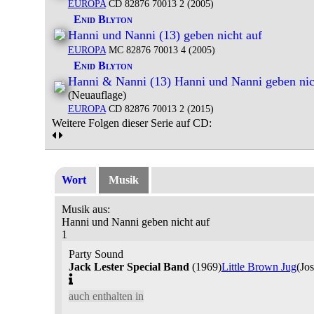
EUROPA
CD 82876 70013 2 (2005)
Enid Blyton
Hanni und Nanni (13) geben nicht auf
EUROPA
MC 82876 70013 4 (2005)
Enid Blyton
Hanni & Nanni (13) Hanni und Nanni geben nic
(Neuauflage)
EUROPA
CD 82876 70013 2 (2015)
Weitere Folgen dieser Serie auf CD:
Wort
Musik
Musik aus:
Hanni und Nanni geben nicht auf
1
Party Sound
Jack Lester Special Band
(1969)
Little Brown Jug
(Jo
auch enthalten in