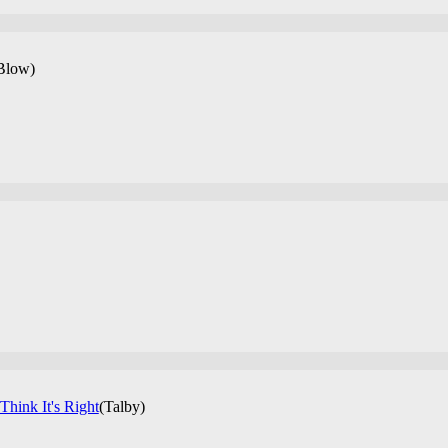
 Blow)
hink It's Right
(Talby)