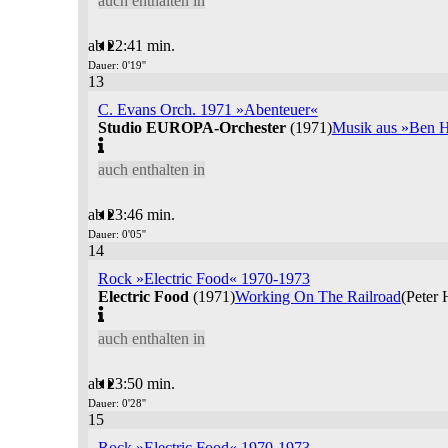
auch enthalten in
ab 22:41 min.
Dauer: 0'19''
13
C. Evans Orch. 1971 »Abenteuer«
Studio EUROPA-Orchester
(1971)
Musik aus »Ben Hu
auch enthalten in
ab 23:46 min.
Dauer: 0'05''
14
Rock »Electric Food« 1970-1973
Electric Food
(1971)
Working On The Railroad
(Peter 
auch enthalten in
ab 23:50 min.
Dauer: 0'28''
15
Rock »Electric Food« 1970-1973