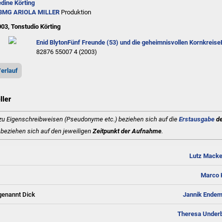
dine Körting
BMG ARIOLA MILLER
Produktion
003, Tonstudio Körting
Enid Blyton
Fünf Freunde (53) und die geheimnisvollen Kornkreise
82876 55007 4 (2003)
erlauf
ller
u Eigenschreibweisen (Pseudonyme etc.) beziehen sich auf die
Erstausgabe
de
beziehen sich auf den jeweiligen
Zeitpunkt der Aufnahme
.
Lutz Mack
Marco 
 genannt Dick
Jannik Ende
Theresa Under