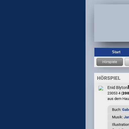
Start
HÖRSPIEL
Enid Blyton
23053 4 (
20
aus dem Ha
Buch:
Gab
Musik:
Ja
Illustratio