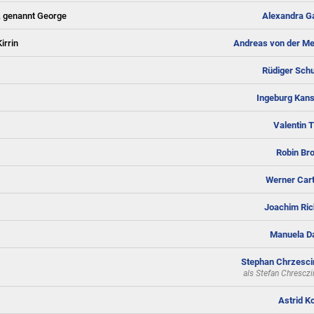
n, genannt George
Alexandra G
irrin
Andreas von der M
Rüdiger Schu
Ingeburg Kans
Valentin Ti
Robin Br
Werner Car
Joachim Ric
Manuela 
Stephan Chrzesci
als
Stefan Chresczi
Astrid Ko