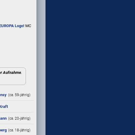
EUROPA Logo!
MC
r Aufnahme
.
ensy
(ca. 59‑jährig)
Kraft
mann
(ca. 20‑jährig)
berg
(ca. 18‑jährig)