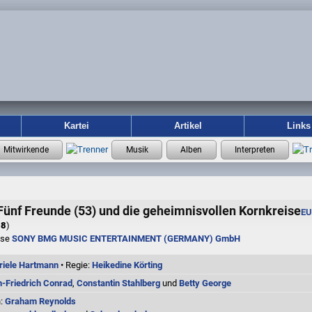
Kartei
Artikel
Links
Fünf Freunde (53) und die geheimnisvollen Kornkreise
E
08
)
use
SONY BMG MUSIC ENTERTAINMENT (GERMANY) GmbH
riele Hartmann
• Regie:
Heikedine Körting
n-Friedrich Conrad
,
Constantin Stahlberg
und
Betty George
n:
Graham Reynolds