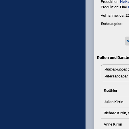
Produktion:
Heike
Produktion: Eine
Aufnahme:
ca. 2
Erstausgabe:
V
Rollen und Darste
Anmerkungen z
Altersangaben 
Erzähler
Julian Kirrin
Richard Kirrin,
Anne Kirrin