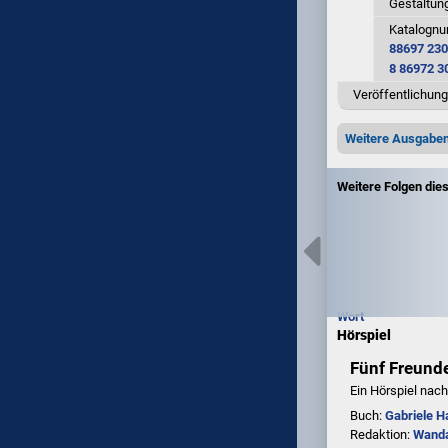
Gestaltun
Katalogn
88697 230
8 86972 3
Veröffentlichung
Weitere Ausgabe
Weitere Folgen die
Wort
Hörspiel
Fünf Freund
Ein Hörspiel nac
Buch:
Gabriele 
Redaktion:
Wanda