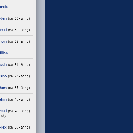
arcia
eden
(ca. 60‑jährig)
lzki
(ca. 63‑jährig)
tein
(ca. 63‑jährig)
llian
osch
(ca. 36‑jährig)
tano
(ca. 74‑jährig)
hert
(ca. 65‑jährig)
Dahm
(ca. 47‑jährig)
nski
(ca. 40‑jährig)
nsky
llex
(ca. 57‑jährig)