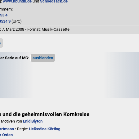
g:
www.kbundb.de
und
Schoedsack.de
ummern:
53 4
0534 9
(UPC)
: 7. März 2008
•
Format: Musik-Cassette
n
ser Serie auf MC:
e und die geheimnisvollen Kornkreise
h Motiven von
Enid Blyton
Hartmann
• Regie:
Heikedine Körting
 Osten