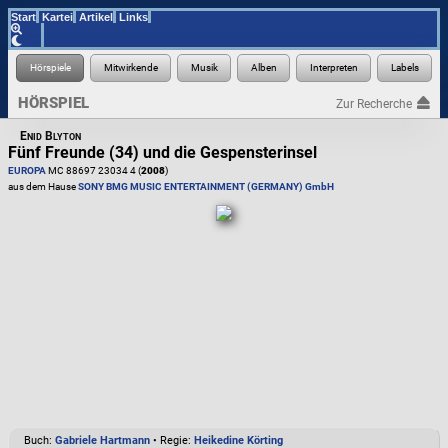
Start
Kartei
Artikel
Links
HÖRSPIEL
Zur Recherche
Enid Blyton
Fünf Freunde (34) und die Gespensterinsel
EUROPA
MC 88697 23034 4 (
2008
)
aus dem Hause
SONY BMG MUSIC ENTERTAINMENT (GERMANY) GmbH
Buch:
Gabriele Hartmann
• Regie:
Heikedine Körting