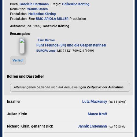
Buch:
Gabriele Hartmann
• Regie:
Heikedine Körting
Redaktion:
Wanda Osten
Produktion:
Heikedine Körting
Produktion: Eine
BMG ARIOLA MILLER
Produktion
Aufnahme:
ca. 1999, Tonstudio Körting
Erstausgabe:
Enid Blyton
Fünf Freunde (34) und die Gespensterinsel
EUROPA Logo!
MC 74321 70942 4 (1999)
Verlauf
Rollen und Darsteller
Altersangaben beziehen sich auf den jeweiligen
Zeitpunkt der Aufnahme
.
Erzähler
Lutz Mackensy
(ca. 55‑jährig)
Julian Kirrin
Marco Kraft
Richard Kirrin, genannt Dick
Jannik Endemann
(ca. 16‑jährig)