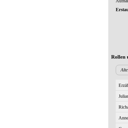
Aufna
Ersta
Rollen 
Alt
Erzä
Julia
Rich
Anne