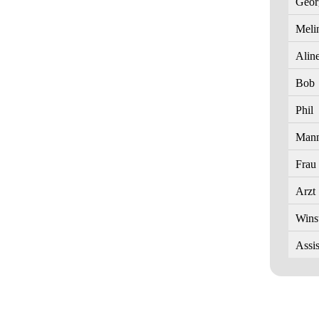
Geor
Meli
Alin
Bob
Phil
Man
Frau
Arzt
Wins
Assis