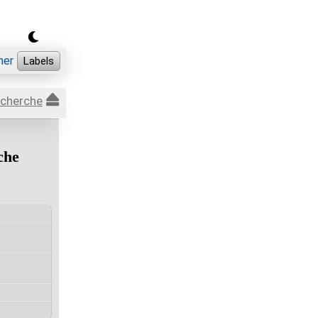
echerche
che