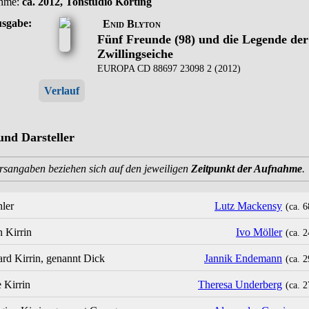
hme:
ca. 2012, Tonstudio Körting
usgabe:
Enid Blyton
Fünf Freunde (98) und die Legende der
Zwillingseiche
EUROPA CD 88697 23098 2 (2012)
Verlauf
und Darsteller
ersangaben beziehen sich auf den jeweiligen
Zeitpunkt der Aufnahme
.
hler
Lutz Mackensy
(ca. 6
n Kirrin
Ivo Möller
(ca. 2
ard Kirrin, genannt Dick
Jannik Endemann
(ca. 2
 Kirrin
Theresa Underberg
(ca. 2