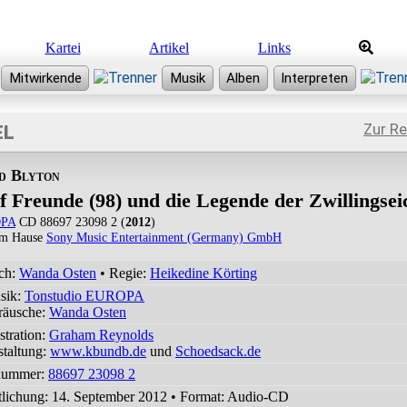
Kartei
Artikel
Links
Zur R
EL
d Blyton
f Freunde (98) und die Legende der Zwillingsei
PA
CD 88697 23098 2 (
2012
)
em Hause
Sony Music Entertainment (Germany) GmbH
ch:
Wanda Osten
• Regie:
Heikedine Körting
sik:
Tonstudio EUROPA
räusche:
Wanda Osten
ustration:
Graham Reynolds
taltung:
www.kbundb.de
und
Schoedsack.de
nummer:
88697 23098 2
tlichung: 14. September 2012
•
Format: Audio-CD