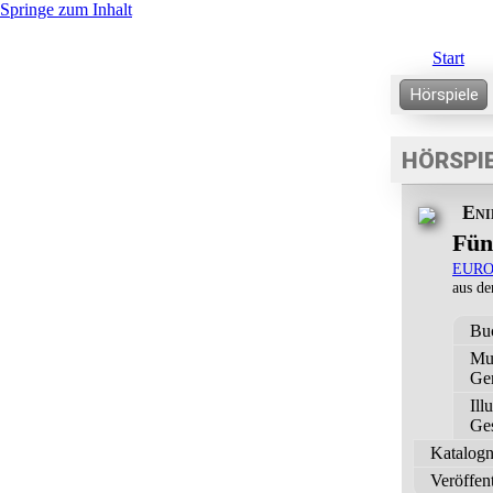
Springe zum Inhalt
Start
HÖRSPI
Eni
Fün
EURO
aus d
Bu
Mu
Ge
Ill
Ges
Katalog
Veröffen