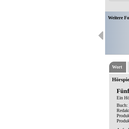
Weitere Fo
Wort
Hörspie
Fünf
Ein Hö
Buch:
Redak
Produk
Produk