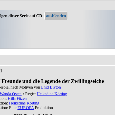
lgen dieser Serie auf CD:
l
 Freunde und die Legende der Zwillingseiche
rspiel nach Motiven von
Enid Blyton
Wanda Osten
• Regie:
Heikedine Körting
tion:
Hilla Fitzen
tion:
Heikedine Körting
tion: Eine
EUROPA
Produktion