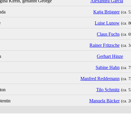
gina Kirrin, genannt George
Alexandra Garcia
nda
Katja Brügger
(ca. 5
e
Luise Lunow
(ca. 8
Claus Fuchs
(ca. 6
Rainer Fritzsche
(ca. 3
n
Gerhart Hinze
Sabine Hahn
(ca. 7
Manfred Reddemann
(ca. 7
ton
Tilo Schmitz
(ca. 5
tentin
Manuela Bäcker
(ca. 2