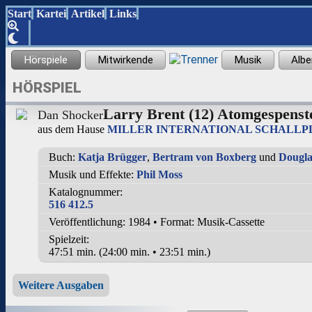
Start
Kartei
Artikel
Links
HÖRSPIEL
Larry Brent (12) Atomgespenst
Dan Shocker
aus dem Hause
MILLER INTERNATIONAL SCHALLPLAT
Buch:
Katja Brügger
,
Bertram von Boxberg
und
Dougla
Musik und Effekte:
Phil Moss
Katalognummer:
516 412.5
Veröffentlichung: 1984
•
Format: Musik-Cassette
Spielzeit:
47:51 min. (24:00 min. • 23:51 min.)
Weitere Ausgaben