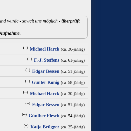
 und wurde - soweit uns möglich -
überprüft
r Aufnahme
.
(--)
Michael Harck
(ca. 30‑jährig)
(--)
F.-J. Steffens
(ca. 61‑jährig)
(--)
Edgar Bessen
(ca. 51‑jährig)
(--)
Günter König
(ca. 58‑jährig)
(--)
Michael Harck
(ca. 30‑jährig)
(--)
Edgar Bessen
(ca. 51‑jährig)
(--)
Günther Flesch
(ca. 54‑jährig)
(--)
Katja Brügger
(ca. 25‑jährig)