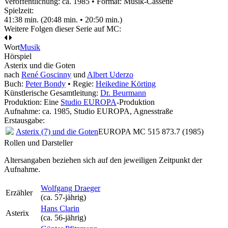
Veröffentlichung: ca. 1985
•
Format: Musik-Cassette
Spielzeit:
41:38 min. (20:48 min. • 20:50 min.)
Weitere Folgen dieser Serie auf MC:
Wort
Musik
Hörspiel
Asterix und die Goten
nach
René Goscinny
und
Albert Uderzo
Buch:
Peter Bondy
• Regie:
Heikedine Körting
Künstlerische Gesamtleitung:
Dr. Beurmann
Produktion: Eine
Studio EUROPA
-Produktion
Aufnahme:
ca. 1985, Studio EUROPA, Agnesstraße
Erstausgabe:
Asterix (7) und die Goten
EUROPA MC 515 873.7 (1985)
Rollen und Darsteller
Altersangaben beziehen sich auf den jeweiligen
Zeitpunkt der
Aufnahme
.
Wolfgang Draeger
Erzähler
(ca. 57‑jährig)
Hans Clarin
Asterix
(ca. 56‑jährig)