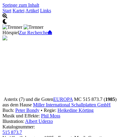
Springe zum Inhalt
Start
Kartei
Artikel
Links
Hörspiel
Zur Recherche
Asterix (7) und die Goten
EUROPA
MC 515 873.7 (
1985
)
aus dem Hause
Miller International Schallplatten GmbH
Buch:
Peter Bondy
• Regie:
Heikedine Körting
Musik und Effekte:
Phil Moss
Illustration:
Albert Uderzo
Katalognummer:
515 873.7