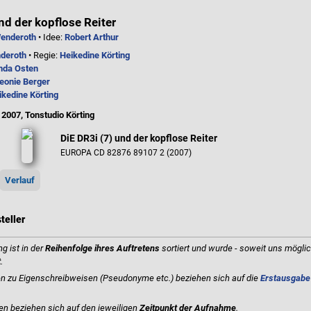
nd der kopflose Reiter
enderoth
• Idee:
Robert Arthur
deroth
• Regie:
Heikedine Körting
da Osten
eonie Berger
ikedine Körting
 2007, Tonstudio Körting
DiE DR3i (7) und der kopflose Reiter
EUROPA CD 82876 89107 2 (2007)
Verlauf
teller
g ist in der
Reihenfolge ihres Auftretens
sortiert und wurde - soweit uns möglic
t
.
 zu Eigenschreibweisen (Pseudonyme etc.) beziehen sich auf die
Erstausgabe
en beziehen sich auf den jeweiligen
Zeitpunkt der Aufnahme
.