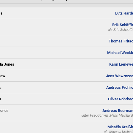
ns
Lutz Hard
Erik Schäffl
als
Eric Schaeffl
Thomas Frits
Michael Weckl
da Jones
Karin Lienew
haw
Jens Wawrcze
s
Andreas Fröhli
s
Oliver Rohrbe
Jones
Andreas Beurma
unter Pseudonym
„Hans Meinhard
Micaëla Kreißl
als
Micaela Kreissl