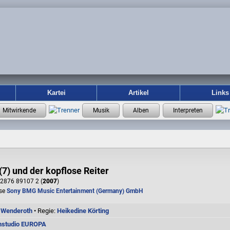
Kartei
Artikel
Links
(7) und der kopflose Reiter
2876 89107 2 (
2007
)
se
Sony BMG Music Entertainment (Germany) GmbH
 Wenderoth
• Regie:
Heikedine Körting
nstudio EUROPA