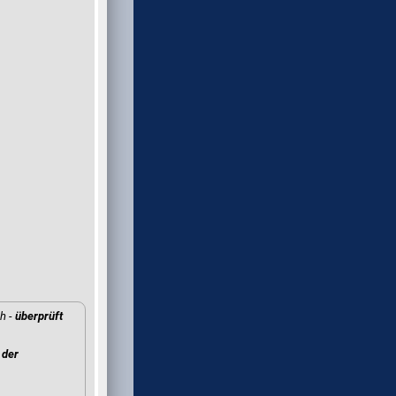
h -
überprüft
der