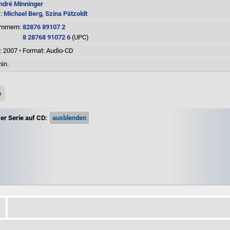
ndré Minninger
k:
Michael Berg
,
Szina Pätzoldt
ummern:
82876 89107 2
8 28768 91072 6
(UPC)
: 2007
•
Format: Audio-CD
in.
n
er Serie auf CD: