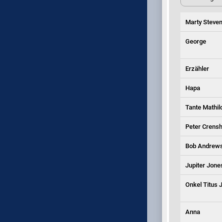
Marty Steve
George
Erzähler
Hapa
Tante Mathil
Peter Crens
Bob Andrew
Jupiter Jone
Onkel Titus 
Anna