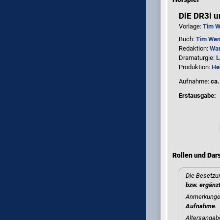
DiE DR3i u
Vorlage:
Tim W
Buch:
Tim Wen
Redaktion:
Wan
Dramaturgie:
L
Produktion:
He
Aufnahme:
ca.
Erstausgabe:
Rollen und Dars
Die Besetzun
bzw. ergänz
Anmerkungen
Aufnahme
.
Altersangab