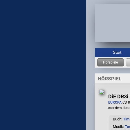
Start
HÖRSPIEL
DiE DR3i 
EUROPA
CD 8
aus dem Hau
Buch:
Tim
Musik:
To