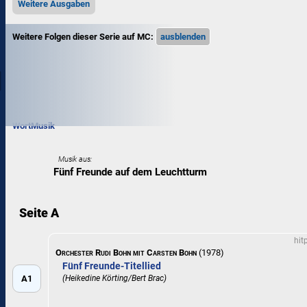
Weitere Ausgaben
Weitere Folgen dieser Serie auf MC:
Wort
Musik
Musik aus:
Fünf Freunde auf dem Leuchtturm
Seite A
hit
Orchester Rudi Bohn mit Carsten Bohn
(1978)
Fünf Freunde-Titellied
A1
(Heikedine Körting/Bert Brac)