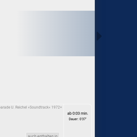
parade U. Reichel »Soundtrack« 1972+
ab 0:03 min.
Dauer: 0'37''
auch enthalten in