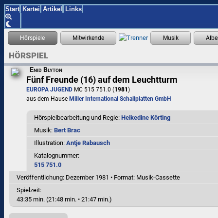
Start
Kartei
Artikel
Links
HÖRSPIEL
Enid Blyton
Fünf Freunde (16) auf dem Leuchtturm
EUROPA JUGEND
MC 515 751.0 (
1981
)
aus dem Hause
Miller International Schallplatten GmbH
Hörspielbearbeitung und Regie:
Heikedine Körting
Musik:
Bert Brac
Illustration:
Antje Rabausch
Katalognummer:
515 751.0
Veröffentlichung: Dezember 1981
•
Format: Musik-Cassette
Spielzeit:
43:35 min. (21:48 min. • 21:47 min.)