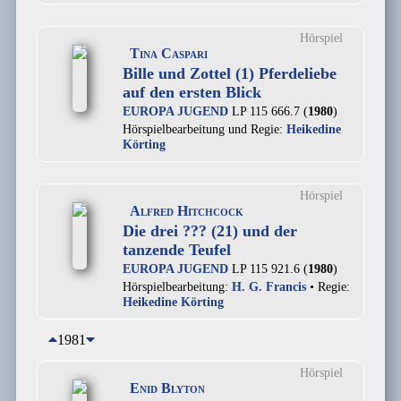
Hörspiel
Tina Caspari
Bille und Zottel (1) Pferdeliebe
auf den ersten Blick
EUROPA JUGEND
LP 115 666.7 (
1980
)
Hörspielbearbeitung und Regie:
Heikedine
Körting
Hörspiel
Alfred Hitchcock
Die drei ??? (21) und der
tanzende Teufel
EUROPA JUGEND
LP 115 921.6 (
1980
)
Hörspielbearbeitung:
H. G. Francis
• Regie:
Heikedine Körting
1981
Hörspiel
Enid Blyton