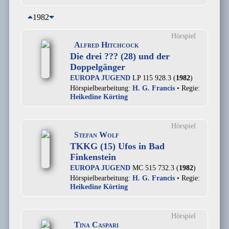
1982
Hörspiel
Alfred Hitchcock
Die drei ??? (28) und der
Doppelgänger
EUROPA JUGEND
LP 115 928.3 (
1982
)
Hörspielbearbeitung:
H. G. Francis
• Regie:
Heikedine Körting
Hörspiel
Stefan Wolf
TKKG (15) Ufos in Bad
Finkenstein
EUROPA JUGEND
MC 515 732.3 (
1982
)
Hörspielbearbeitung:
H. G. Francis
• Regie:
Heikedine Körting
Hörspiel
Tina Caspari