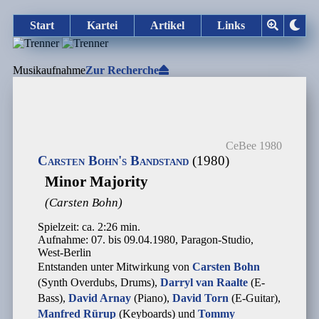
Start
Kartei
Artikel
Links
Musikaufnahme
Zur Recherche
CeBee 1980
Carsten Bohn's Bandstand
(1980)
Minor Majority
(Carsten Bohn)
Spielzeit: ca. 2:26 min.
Aufnahme: 07. bis 09.04.1980, Paragon-Studio,
West-Berlin
Entstanden unter Mitwirkung von
Carsten Bohn
(Synth Overdubs, Drums),
Darryl van Raalte
(E-
Bass),
David Arnay
(Piano),
David Torn
(E-Guitar),
Manfred Rürup
(Keyboards) und
Tommy