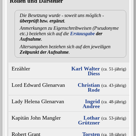
Rollen und Darsteller
Die Besetzung wurde - soweit uns möglich -
überprüft bzw. ergänzt
.
Anmerkungen zu Eigenschreibweisen (Pseudonyme
etc.) beziehen sich auf die
Erstausgabe
der
Aufnahme
.
Altersangaben beziehen sich auf den jeweiligen
Zeitpunkt der Aufnahme
.
Erzähler
Karl Walter
(ca. 51‑jährig)
Diess
Lord Edward Glenarvan
Christian
(ca. 43‑jährig)
Rode
Lady Helena Glenarvan
Ingrid
(ca. 48‑jährig)
Andree
Kapitän John Mangler
Lothar
(ca. 53‑jährig)
Grützner
Robert Grant
Torsten
(ca. 18‑jährig)