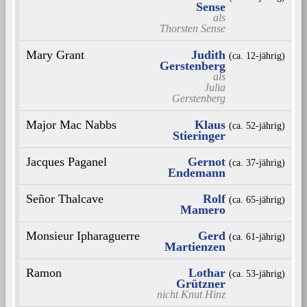
Sense
als
Thorsten Sense
Mary Grant
Judith
(ca. 12‑jährig)
Gerstenberg
als
Julia
Gerstenberg
Major Mac Nabbs
Klaus
(ca. 52‑jährig)
Stieringer
Jacques Paganel
Gernot
(ca. 37‑jährig)
Endemann
Señor Thalcave
Rolf
(ca. 65‑jährig)
Mamero
Monsieur Ipharaguerre
Gerd
(ca. 61‑jährig)
Martienzen
Ramon
Lothar
(ca. 53‑jährig)
Grützner
nicht
Knut Hinz