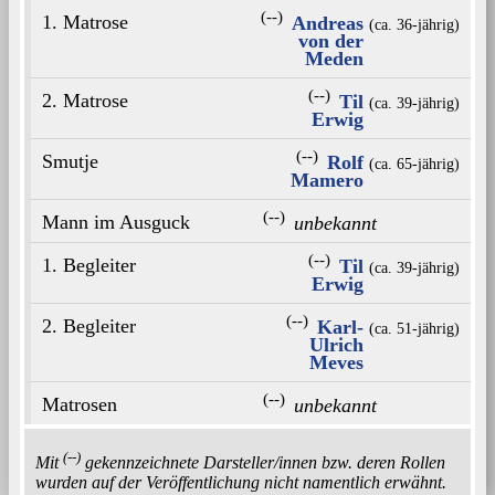
(--)
1. Matrose
Andreas
(ca. 36‑jährig)
von der
Meden
(--)
2. Matrose
Til
(ca. 39‑jährig)
Erwig
(--)
Smutje
Rolf
(ca. 65‑jährig)
Mamero
(--)
Mann im Ausguck
unbekannt
(--)
1. Begleiter
Til
(ca. 39‑jährig)
Erwig
(--)
2. Begleiter
Karl-
(ca. 51‑jährig)
Ulrich
Meves
(--)
Matrosen
unbekannt
(--)
Mit
gekennzeichnete Darsteller/innen bzw. deren Rollen
wurden auf der Veröffentlichung nicht namentlich erwähnt.