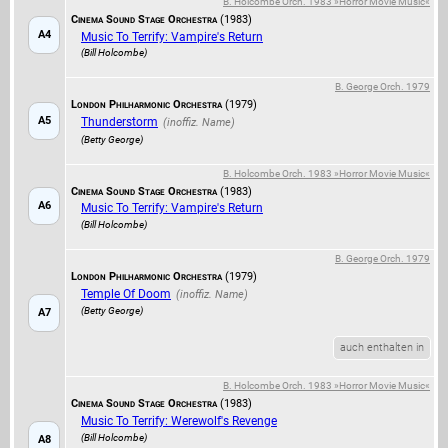
B. Holcombe Orch. 1983 »Horror Movie Music«
Cinema Sound Stage Orchestra
(1983)
A4
Music To Terrify: Vampire's Return
(Bill Holcombe)
B. George Orch. 1979
London Philharmonic Orchestra
(1979)
A5
Thunderstorm
(Betty George)
B. Holcombe Orch. 1983 »Horror Movie Music«
Cinema Sound Stage Orchestra
(1983)
A6
Music To Terrify: Vampire's Return
(Bill Holcombe)
B. George Orch. 1979
London Philharmonic Orchestra
(1979)
Temple Of Doom
(Betty George)
A7
auch enthalten in
B. Holcombe Orch. 1983 »Horror Movie Music«
Cinema Sound Stage Orchestra
(1983)
Music To Terrify: Werewolf's Revenge
(Bill Holcombe)
A8