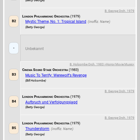
(Betty George)
B. George Orch. 1979
London Philharmonic Orchestra
(1979)
B2
Mystic Theme, No. 1: Tropical Island
(Betty George)
-
Unbekannt
B. Holcombe Orch. 1983 »Horror Movie Music«
Cinema Sound Stage Orchestra
(1983)
B3
Music To Terrify: Werewolf's Revenge
(Bill Holcombe)
B. George Orch. 1979
London Philharmonic Orchestra
(1979)
B4
Aufbruch und Verfolgungsjagd
(Betty George)
B. George Orch. 1979
London Philharmonic Orchestra
(1979)
B5
Thunderstorm
(Betty George)