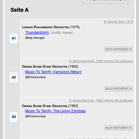
Seite A
B. George Orch. 1979
London Philharmonic Orchestra
(1979)
Thunderstorm
(Betty George)
A1
auch enthalten in
B. Holcombe Orch. 1983 »Horror Movie Music«
Cinema Sound Stage Orchestra
(1983)
Music To Terrify: Vampire's Return
(Bill Holcombe)
A2
auch enthalten in
B. Holcombe Orch. 1983 »Horror Movie Music«
Cinema Sound Stage Orchestra
(1983)
Music To Terrify: The Living Zombies
(Bill Holcombe)
A3
auch enthalten in