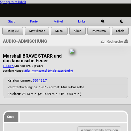
Springe zum Inhalt
Start
Kartei
Artikel
Links
AUDIO-ABMISCHUNG
Zur Recherche
Marshall BRAVE STARR und
das kosmische Feuer
EUROPA
MC 580 125.7 (
1987
)
aus dem Hause
Miller International Schallplatten GmbH
Katalognummer:
580 125.7
Veröffentlichung: ca. 1987
•
Format: Musik-Cassette
Spielzeit:
28:13 min. (A: 14:09 min. • B: 14:04 min.)
Cues