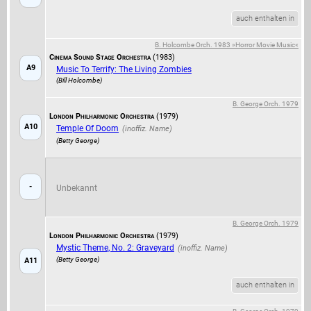
auch enthalten in
B. Holcombe Orch. 1983 »Horror Movie Music«
Cinema Sound Stage Orchestra
(1983)
A9
Music To Terrify: The Living Zombies
(Bill Holcombe)
B. George Orch. 1979
London Philharmonic Orchestra
(1979)
A10
Temple Of Doom
(Betty George)
-
Unbekannt
B. George Orch. 1979
London Philharmonic Orchestra
(1979)
Mystic Theme, No. 2: Graveyard
(Betty George)
A11
auch enthalten in