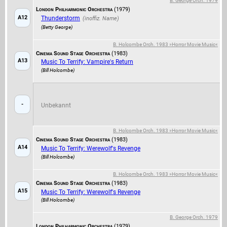
B. George Orch. 1979
London Philharmonic Orchestra
(1979)
A12
Thunderstorm
(Betty George)
B. Holcombe Orch. 1983 »Horror Movie Music«
Cinema Sound Stage Orchestra
(1983)
A13
Music To Terrify: Vampire's Return
(Bill Holcombe)
-
Unbekannt
B. Holcombe Orch. 1983 »Horror Movie Music«
Cinema Sound Stage Orchestra
(1983)
A14
Music To Terrify: Werewolf's Revenge
(Bill Holcombe)
B. Holcombe Orch. 1983 »Horror Movie Music«
Cinema Sound Stage Orchestra
(1983)
A15
Music To Terrify: Werewolf's Revenge
(Bill Holcombe)
B. George Orch. 1979
London Philharmonic Orchestra
(1979)