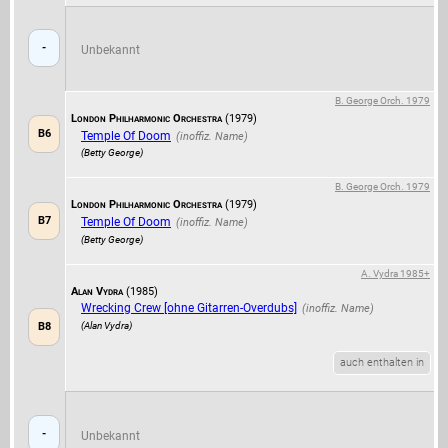
-
Unbekannt
B. George Orch. 1979
London Philharmonic Orchestra
(1979)
B6
Temple Of Doom
(Betty George)
B. George Orch. 1979
London Philharmonic Orchestra
(1979)
B7
Temple Of Doom
(Betty George)
A. Vydra 1985+
Alan Vydra
(1985)
Wrecking Crew [ohne Gitarren-Overdubs]
(Alan Vydra)
B8
auch enthalten in
-
Unbekannt