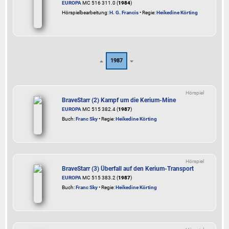
EUROPA
MC 516 311.0 (
1984
)
Hörspielbearbeitung:
H. G. Francis
• Regie:
Heikedine Körting
1987
Hörspiel
BraveStarr (2) Kampf um die Kerium-Mine
EUROPA
MC 515 382.4 (
1987
)
Buch:
Franc Sky
• Regie:
Heikedine Körting
Hörspiel
BraveStarr (3) Überfall auf den Kerium-Transport
EUROPA
MC 515 383.2 (
1987
)
Buch:
Franc Sky
• Regie:
Heikedine Körting