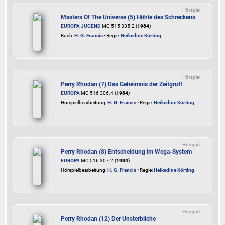
Hörspiel
Masters Of The Universe (5) Höhle des Schreckens
EUROPA JUGEND
MC 515 335.2 (
1984
)
Buch:
H. G. Francis
• Regie:
Heikedine Körting
Hörspiel
Perry Rhodan (7) Das Geheimnis der Zeitgruft
EUROPA
MC 516 306.4 (
1984
)
Hörspielbearbeitung:
H. G. Francis
• Regie:
Heikedine Körting
Hörspiel
Perry Rhodan (8) Entscheidung im Wega-System
EUROPA
MC 516 307.2 (
1984
)
Hörspielbearbeitung:
H. G. Francis
• Regie:
Heikedine Körting
Hörspiel
Perry Rhodan (12) Der Unsterbliche