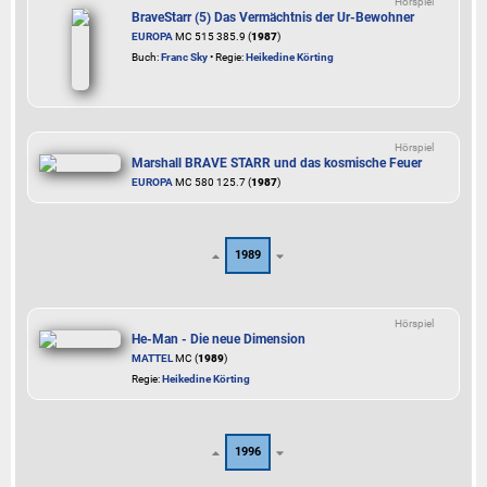
Hörspiel
BraveStarr (5) Das Vermächtnis der Ur-Bewohner
EUROPA
MC 515 385.9 (
1987
)
Buch:
Franc Sky
• Regie:
Heikedine Körting
Hörspiel
Marshall BRAVE STARR und das kosmische Feuer
EUROPA
MC 580 125.7 (
1987
)
1989
Hörspiel
He-Man - Die neue Dimension
MATTEL
MC (
1989
)
Regie:
Heikedine Körting
1996