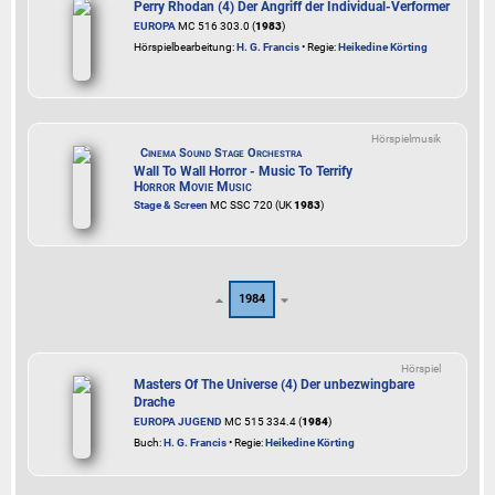
Perry Rhodan (4) Der Angriff der Individual-Verformer
EUROPA
MC 516 303.0 (
1983
)
Hörspielbearbeitung:
H. G. Francis
• Regie:
Heikedine Körting
Hörspielmusik
Cinema Sound Stage Orchestra
Wall To Wall Horror - Music To Terrify
Horror Movie Music
Stage & Screen
MC SSC 720 (UK
1983
)
1984
Hörspiel
Masters Of The Universe (4) Der unbezwingbare
Drache
EUROPA JUGEND
MC 515 334.4 (
1984
)
Buch:
H. G. Francis
• Regie:
Heikedine Körting