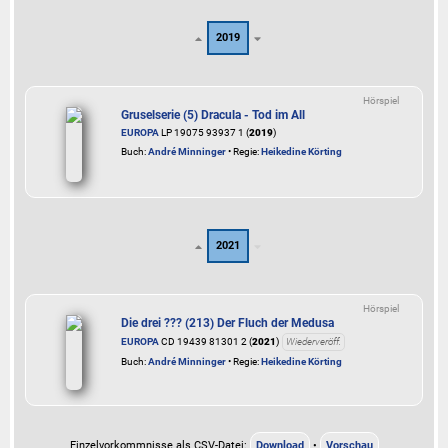
2019
Hörspiel
Gruselserie (5) Dracula - Tod im All
EUROPA
LP 19075 93937 1 (
2019
)
Buch:
André Minninger
• Regie:
Heikedine Körting
2021
Hörspiel
Die drei ??? (213) Der Fluch der Medusa
EUROPA
CD 19439 81301 2 (
2021
)
Wiederveröff.
Buch:
André Minninger
• Regie:
Heikedine Körting
Einzelvorkommnisse als CSV-Datei:
Download
•
Vorschau