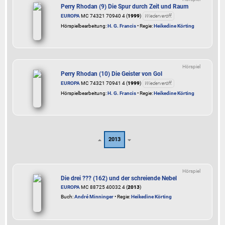
Perry Rhodan (9) Die Spur durch Zeit und Raum
EUROPA
MC 74321 70940 4 (
1999
)
Wiederveröff.
Hörspielbearbeitung:
H. G. Francis
• Regie:
Heikedine Körting
Hörspiel
Perry Rhodan (10) Die Geister von Gol
EUROPA
MC 74321 70941 4 (
1999
)
Wiederveröff.
Hörspielbearbeitung:
H. G. Francis
• Regie:
Heikedine Körting
2013
Hörspiel
Die drei ??? (162) und der schreiende Nebel
EUROPA
MC 88725 40032 4 (
2013
)
Buch:
André Minninger
• Regie:
Heikedine Körting