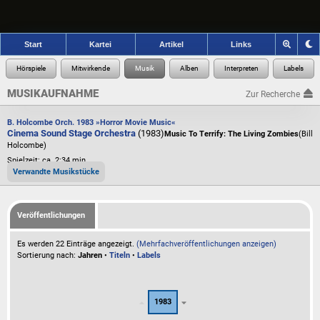
Start
Kartei
Artikel
Links
MUSIKAUFNAHME
Zur Recherche
B. Holcombe Orch. 1983 »Horror Movie Music«
Cinema Sound Stage Orchestra
(1983)
Music To Terrify: The Living Zombies
(Bill
Holcombe)
Spielzeit: ca. 2:34 min.
Verwandte Musikstücke
Veröffentlichungen
Es werden 22 Einträge angezeigt.
(Mehrfachveröffentlichungen anzeigen)
Sortierung nach:
Jahren
•
Titeln
•
Labels
1983