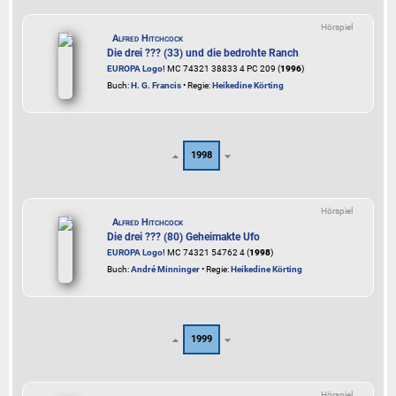
Hörspiel
Alfred Hitchcock
Die drei ??? (33) und die bedrohte Ranch
EUROPA Logo!
MC 74321 38833 4 PC 209 (
1996
)
Buch:
H. G. Francis
• Regie:
Heikedine Körting
1998
Hörspiel
Alfred Hitchcock
Die drei ??? (80) Geheimakte Ufo
EUROPA Logo!
MC 74321 54762 4 (
1998
)
Buch:
André Minninger
• Regie:
Heikedine Körting
1999
Hörspiel