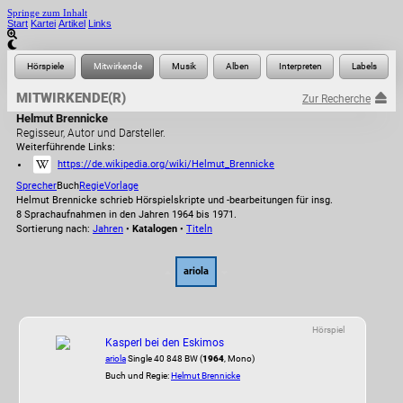
Springe zum Inhalt
Start
Kartei
Artikel
Links
MITWIRKENDE(R)
Zur Recherche
Helmut Brennicke
Regisseur, Autor und Darsteller.
Weiterführende Links:
https://de.wikipedia.org/wiki/Helmut_Brennicke
Sprecher
Buch
Regie
Vorlage
Helmut Brennicke schrieb Hörspielskripte und -bearbeitungen für insg.
8 Sprachaufnahmen in den Jahren 1964 bis 1971.
Sortierung nach:
Jahren
•
Katalogen
•
Titeln
ariola
Hörspiel
Kasperl bei den Eskimos
ariola
Single 40 848 BW (
1964
, Mono)
Buch und Regie:
Helmut Brennicke