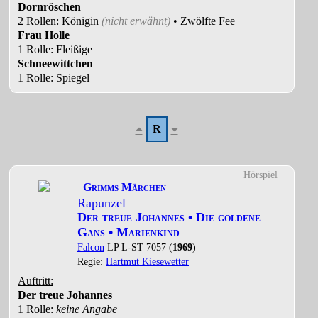
Dornröschen
2 Rollen
: Königin
(nicht erwähnt)
• Zwölfte Fee
Frau Holle
1 Rolle
: Fleißige
Schneewittchen
1 Rolle
: Spiegel
R
Hörspiel
Grimms Märchen
Rapunzel
Der treue Johannes • Die goldene
Gans • Marienkind
Falcon
LP L-ST 7057 (
1969
)
Regie:
Hartmut Kiesewetter
Auftritt:
Der treue Johannes
1 Rolle
:
keine Angabe