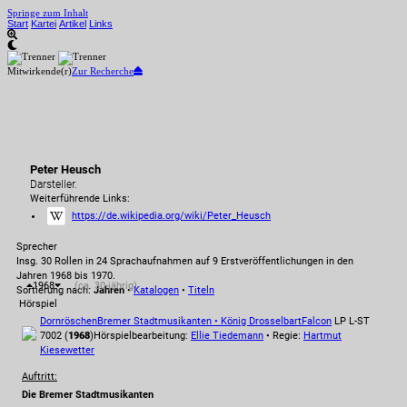
Springe zum Inhalt
Start
Kartei
Artikel
Links
Mitwirkende(r)
Zur Recherche
Peter Heusch
Darsteller.
Weiterführende Links:
https://de.wikipedia.org/wiki/Peter_Heusch
Sprecher
Insg. 30 Rollen in 24 Sprachaufnahmen auf 9 Erstveröffentlichungen in den
Jahren 1968 bis 1970.
1968
(ca. 30-jährig)
Sortierung nach:
Jahren
•
Katalogen
•
Titeln
Hörspiel
Dornröschen
Bremer Stadtmusikanten • König Drosselbart
Falcon
LP L-ST
7002 (
1968
)
Hörspielbearbeitung:
Ellie Tiedemann
• Regie:
Hartmut
Kiesewetter
Auftritt:
Die Bremer Stadtmusikanten