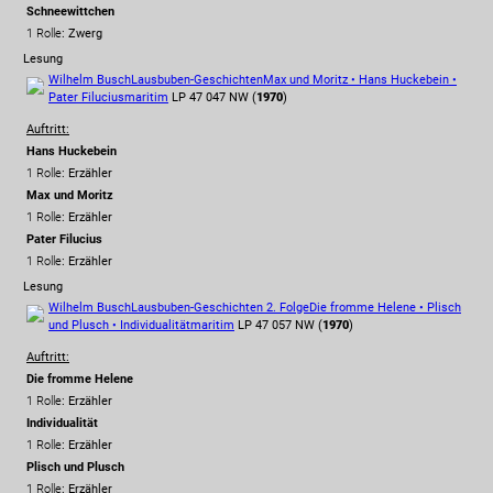
Schneewittchen
1 Rolle
: Zwerg
Lesung
Wilhelm Busch
Lausbuben-Geschichten
Max und Moritz • Hans Huckebein •
Pater Filucius
maritim
LP 47 047 NW (
1970
)
Auftritt:
Hans Huckebein
1 Rolle
: Erzähler
Max und Moritz
1 Rolle
: Erzähler
Pater Filucius
1 Rolle
: Erzähler
Lesung
Wilhelm Busch
Lausbuben-Geschichten 2. Folge
Die fromme Helene • Plisch
und Plusch • Individualität
maritim
LP 47 057 NW (
1970
)
Auftritt:
Die fromme Helene
1 Rolle
: Erzähler
Individualität
1 Rolle
: Erzähler
Plisch und Plusch
1 Rolle
: Erzähler