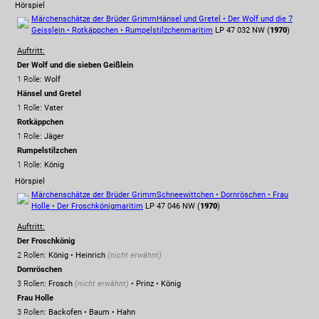
Hörspiel
Märchenschätze der Brüder Grimm
Hänsel und Gretel • Der Wolf und die 7
Geisslein • Rotkäppchen • Rumpelstilzchen
maritim
LP 47 032 NW (
1970
)
Auftritt:
Der Wolf und die sieben Geißlein
1 Rolle
: Wolf
Hänsel und Gretel
1 Rolle
: Vater
Rotkäppchen
1 Rolle
: Jäger
Rumpelstilzchen
1 Rolle
: König
Hörspiel
Märchenschätze der Brüder Grimm
Schneewittchen • Dornröschen • Frau
Holle • Der Froschkönig
maritim
LP 47 046 NW (
1970
)
Auftritt:
Der Froschkönig
2 Rollen
: König • Heinrich
(nicht erwähnt)
Dornröschen
3 Rollen
: Frosch
(nicht erwähnt)
• Prinz • König
Frau Holle
3 Rollen
: Backofen • Baum • Hahn