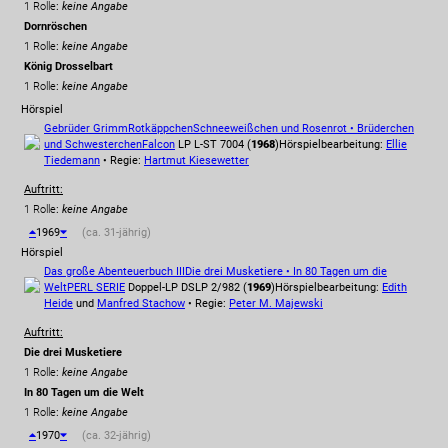
1 Rolle
:
keine Angabe
Dornröschen
1 Rolle
:
keine Angabe
König Drosselbart
1 Rolle
:
keine Angabe
Hörspiel
Gebrüder Grimm
Rotkäppchen
Schneeweißchen und Rosenrot • Brüderchen
und Schwesterchen
Falcon
LP L-ST 7004 (
1968
)
Hörspielbearbeitung:
Ellie
Tiedemann
• Regie:
Hartmut Kiesewetter
Auftritt:
1 Rolle
:
keine Angabe
1969
(ca. 31-jährig)
Hörspiel
Das große Abenteuerbuch III
Die drei Musketiere • In 80 Tagen um die
Welt
PERL SERIE
Doppel-LP DSLP 2/982 (
1969
)
Hörspielbearbeitung:
Edith
Heide
und
Manfred Stachow
• Regie:
Peter M. Majewski
Auftritt:
Die drei Musketiere
1 Rolle
:
keine Angabe
In 80 Tagen um die Welt
1 Rolle
:
keine Angabe
1970
(ca. 32-jährig)