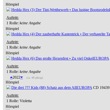
Hörspiel
Hedda Hex (3) Der Tipi-Wettbewerb • Das lustige Bootsrodeln
Auftritt:
1 Rolle
:
keine Angabe
Hörspiel
Hedda Hex (4) Der zauberhafte Kastentrick • Der verhagelte T
Auftritt:
1 Rolle
:
keine Angabe
Hörspiel
Hedda Hex (6) Das große Hexenfest • Zu viel Onkel
EUROPA
Auftritt:
1 Rolle
:
keine Angabe
2022
(ca. 46-jährig)
Hörspiel
Die drei ??? Kids (88) Schatz aus dem All
EUROPA
CD 19439 
Auftritt:
1 Rolle
: Violetta
Hörspiel