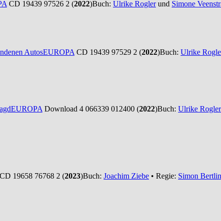
PA
CD 19439 97526 2 (
2022
)
Buch:
Ulrike Rogler
und
Simone Veenstr
undenen Autos
EUROPA
CD 19439 97529 2 (
2022
)
Buch:
Ulrike Rogle
jagd
EUROPA
Download 4 066339 012400 (
2022
)
Buch:
Ulrike Rogler
CD 19658 76768 2 (
2023
)
Buch:
Joachim Ziebe
• Regie:
Simon Bertli