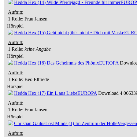
Hedda Hex (14) Wilde Pferdejagd • Freunde für immer
EUROP
Auftritt:
1 Rolle
: Frau Jansen
Hörspiel
Hedda Hex (15) Geht nicht gibt's nicht • Dieb mit Maske
EUR
Auftritt:
1 Rolle
:
keine Angabe
Hörspiel
Hedda Hex (16) Das Geheimnis des Phönix
EUROPA
Download
Auftritt:
1 Rolle
: Beo Elfriede
Hörspiel
Hedda Hex (17) Ein L aus Liebe
EUROPA
Download 4 066339
Auftritt:
1 Rolle
: Frau Jansen
Hörspiel
Christian Gailus
Lost Minds (1) Im Zentrum der Hölle
Vergessen
Auftritt: