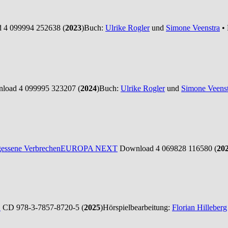
4 099994 252638 (
2023
)
Buch:
Ulrike Rogler
und
Simone Veenstra
• 
oad 4 099995 323207 (
2024
)
Buch:
Ulrike Rogler
und
Simone Veenst
essene Verbrechen
EUROPA NEXT
Download 4 069828 116580 (
20
O
CD 978-3-7857-8720-5 (
2025
)
Hörspielbearbeitung:
Florian Hilleberg