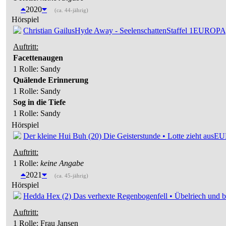
2020
(ca. 44-jährig)
Hörspiel
Christian Gailus
Hyde Away - Seelenschatten
Staffel 1
EUROPA
Auftritt:
Facettenaugen
1 Rolle
: Sandy
Quälende Erinnerung
1 Rolle
: Sandy
Sog in die Tiefe
1 Rolle
: Sandy
Hörspiel
Der kleine Hui Buh (20) Die Geisterstunde • Lotte zieht aus
EU
Auftritt:
1 Rolle
:
keine Angabe
2021
(ca. 45-jährig)
Hörspiel
Hedda Hex (2) Das verhexte Regenbogenfell • Übelriech und bl
Auftritt:
1 Rolle
: Frau Jansen