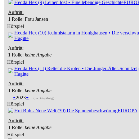
Hedda Hex (9) Leinen los! • Eine lebendige Geschichte
EURO
Auftritt:
1 Rolle
: Frau Jansen
Hörspiel
Hedda Hex (10) Kuhmistalarm in Honighausen • Die verschw
Hagitte
Auftritt:
1 Rolle
:
keine Angabe
Hörspiel
Hedda Hex (11) Rettet die Kröten • Die Jünger-Älter-Schnitzel
Hagitte
Auftritt:
1 Rolle
:
keine Angabe
2023
(ca. 47-jährig)
Hörspiel
Hui Buh - Neue Welt (39) Die Spinnenbeschwörung
EUROPA
Auftritt:
1 Rolle
:
keine Angabe
Hörspiel