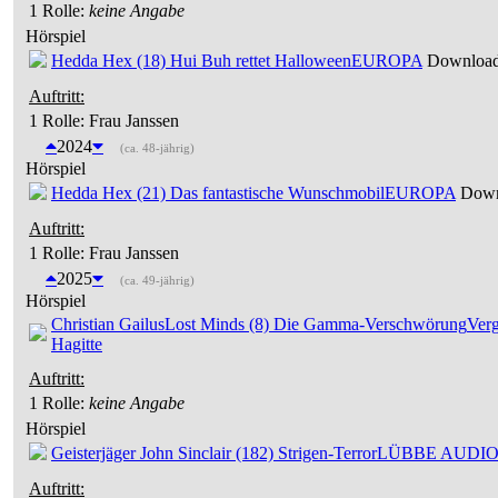
1 Rolle
:
keine Angabe
Hörspiel
Hedda Hex (18) Hui Buh rettet Halloween
EUROPA
Download 
Auftritt:
1 Rolle
: Frau Janssen
2024
(ca. 48-jährig)
Hörspiel
Hedda Hex (21) Das fantastische Wunschmobil
EUROPA
Downl
Auftritt:
1 Rolle
: Frau Janssen
2025
(ca. 49-jährig)
Hörspiel
Christian Gailus
Lost Minds (8) Die Gamma-Verschwörung
Verg
Hagitte
Auftritt:
1 Rolle
:
keine Angabe
Hörspiel
Geisterjäger John Sinclair (182) Strigen-Terror
LÜBBE AUDI
Auftritt: