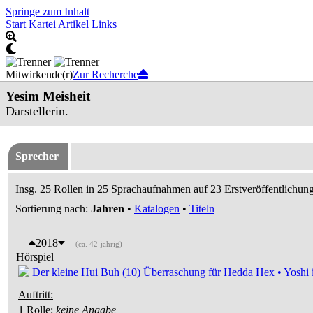
Springe zum Inhalt
Start
Kartei
Artikel
Links
Mitwirkende(r)
Zur Recherche
Yesim Meisheit
Darstellerin.
Sprecher
Insg. 25 Rollen in 25 Sprachaufnahmen auf 23 Erstveröffentlichung
Sortierung nach:
Jahren
•
Katalogen
•
Titeln
2018
(ca. 42-jährig)
Hörspiel
Der kleine Hui Buh (10) Überraschung für Hedda Hex • Yoshi 
Auftritt:
1 Rolle
:
keine Angabe