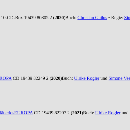
10-CD-Box 19439 80805 2 (
2020
)
Buch:
Christian Gailus
• Regie:
Si
ROPA
CD 19439 82249 2 (
2020
)
Buch:
Ulrike Rogler
und
Simone Vee
ätterlos
EUROPA
CD 19439 82297 2 (
2021
)
Buch:
Ulrike Rogler
und