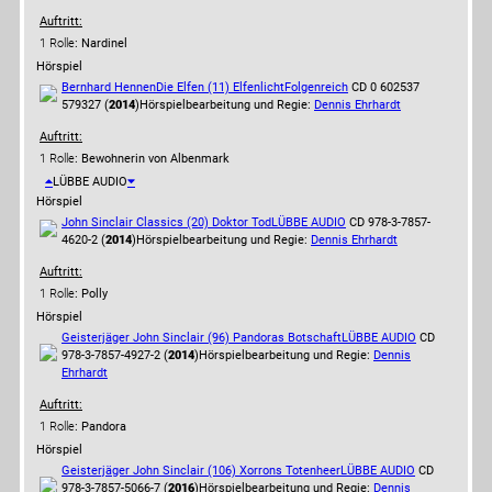
Auftritt:
1 Rolle
: Nardinel
Hörspiel
Bernhard Hennen
Die Elfen (11) Elfenlicht
Folgenreich
CD 0 602537
579327 (
2014
)
Hörspielbearbeitung und Regie:
Dennis Ehrhardt
Auftritt:
1 Rolle
: Bewohnerin von Albenmark
LÜBBE AUDIO
Hörspiel
John Sinclair Classics (20) Doktor Tod
LÜBBE AUDIO
CD 978-3-7857-
4620-2 (
2014
)
Hörspielbearbeitung und Regie:
Dennis Ehrhardt
Auftritt:
1 Rolle
: Polly
Hörspiel
Geisterjäger John Sinclair (96) Pandoras Botschaft
LÜBBE AUDIO
CD
978-3-7857-4927-2 (
2014
)
Hörspielbearbeitung und Regie:
Dennis
Ehrhardt
Auftritt:
1 Rolle
: Pandora
Hörspiel
Geisterjäger John Sinclair (106) Xorrons Totenheer
LÜBBE AUDIO
CD
978-3-7857-5066-7 (
2016
)
Hörspielbearbeitung und Regie:
Dennis