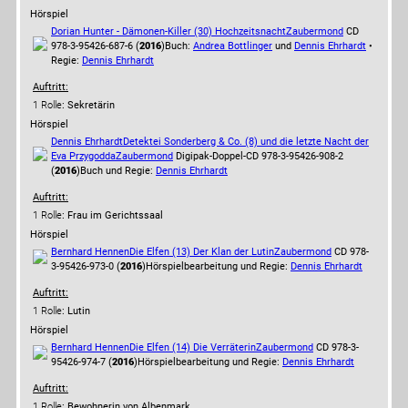
Hörspiel
Dorian Hunter - Dämonen-Killer (30) Hochzeitsnacht
Zaubermond
CD
978-3-95426-687-6 (
2016
)
Buch:
Andrea Bottlinger
und
Dennis Ehrhardt
•
Regie:
Dennis Ehrhardt
Auftritt:
1 Rolle
: Sekretärin
Hörspiel
Dennis Ehrhardt
Detektei Sonderberg & Co. (8) und die letzte Nacht der
Eva Przygodda
Zaubermond
Digipak-Doppel-CD 978-3-95426-908-2
(
2016
)
Buch und Regie:
Dennis Ehrhardt
Auftritt:
1 Rolle
: Frau im Gerichtssaal
Hörspiel
Bernhard Hennen
Die Elfen (13) Der Klan der Lutin
Zaubermond
CD 978-
3-95426-973-0 (
2016
)
Hörspielbearbeitung und Regie:
Dennis Ehrhardt
Auftritt:
1 Rolle
: Lutin
Hörspiel
Bernhard Hennen
Die Elfen (14) Die Verräterin
Zaubermond
CD 978-3-
95426-974-7 (
2016
)
Hörspielbearbeitung und Regie:
Dennis Ehrhardt
Auftritt:
1 Rolle
: Bewohnerin von Albenmark