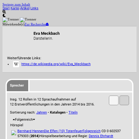
Springe zum Inhalt
Start
Kartei
Artikel
Links
Mitwirkende(r)
Zur Recherche
Eva Meckbach
Darstellerin.
Weiterführende Links:
https://de.wikipedia.org/wiki/Eva_Meckbach
Sprecher
Insg. 12 Rollen in 12 Sprachaufnahmen auf
12 Erstveröffentlichungen in den Jahren 2014 bis 2016.
Sortierung nach:
Jahren
•
Katalogen
•
Titeln
Folgenreich
Hörspiel
Bernhard Hennen
Die Elfen (10) Totenfeuer
Folgenreich
CD 0 602537
579303 (
2014
)
Hörspielbearbeitung und Regie:
Dennis Ehrhardt