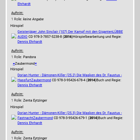
Ehrhardt
Auftritt:
1 Rolle
:
keine Angabe
Hörspiel
Geisterjäger John Sinclair (107) Der Kampf mit den Giganten
LÜBBE
AUDIO
CD 978-3-7857-5238-8 (
2016
)
Hörspielbearbeitung und Regie:
Dennis Ehrhardt
Auftritt:
1 Rolle
: Pandora
Zaubermond
Hörspiel
Dorian Hunter - Dämonen-Killer (25.2) Die Masken des Dr. Faustus -
Hassfurt
Zaubermond
CD 978-3-95426-678-4 (
2014
)
Buch und Regie:
Dennis Ehrhardt
Auftritt:
1 Rolle
: Zenta Eytzinger
Hörspiel
Dorian Hunter - Dämonen-Killer (25.3) Die Masken des Dr. Faustus -
Fastnacht
Zaubermond
CD 978-3-95426-679-1 (
2014
)
Buch und Regie:
Dennis Ehrhardt
Auftritt:
1 Rolle
: Zenta Eytzinger