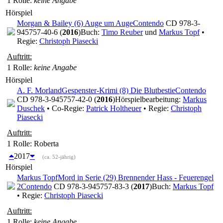
1 Rolle
:
keine Angabe
Hörspiel
Morgan & Bailey (6) Auge um Auge
Contendo
CD 978-3-
945757-40-6 (
2016
)
Buch:
Timo Reuber
und
Markus Topf
•
Regie:
Christoph Piasecki
Auftritt:
1 Rolle
:
keine Angabe
Hörspiel
A. F. Morland
Gespenster-Krimi (8) Die Blutbestie
Contendo
CD 978-3-945757-42-0 (
2016
)
Hörspielbearbeitung:
Markus
Duschek
• Co-Regie:
Patrick Holtheuer
• Regie:
Christoph
Piasecki
Auftritt:
1 Rolle
: Roberta
2017
(ca. 52-jährig)
Hörspiel
Markus Topf
Mord in Serie (29) Brennender Hass - Feuerengel
2
Contendo
CD 978-3-945757-83-3 (
2017
)
Buch:
Markus Topf
• Regie:
Christoph Piasecki
Auftritt:
1 Rolle
:
keine Angabe