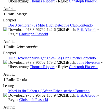
Übersetzung:
Thomas Rippert
• Regie:
Christoph Piasecki
Auftritt:
1 Rolle
: Margie
Hörspiel
Die 3 Senioren (8) Mile High Detective Club
Contendo
Download 978-3-96762-142-6 (
2021
)
Buch:
Erik Albrodt
•
Regie:
Christoph Piasecki
Auftritt:
1 Rolle
:
keine Angabe
Hörspiel
Julie Hoverson
Midnight Tales (54) Der Drache
Contendo
Download 978-3-96762-179-2 (
2021
)
Buch:
Julie Hoverson
•
Übersetzung:
Thomas Rippert
• Regie:
Christoph Piasecki
Auftritt:
1 Rolle
: Ursula
Lesung
Mord ist ihr Leben (1) Wenn Erben sterben
Contendo
Download 978-3-96762-183-9 (
2021
)
Buch:
Erik Albrodt
•
Regie:
Christoph Piasecki
Auftritt: