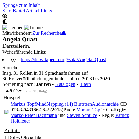
Springe zum Inhalt
Start
Kartei
Artikel
Links
Mitwirkende(r)
Zur Recherche
Angela Quast
Darstellerin.
Weiterführende Links:
https://de.wikipedia.org/wiki/Angela_Quast
Sprecher
Insg. 31 Rollen in 31 Sprachaufnahmen auf
30 Erstveröffentlichungen in den Jahren 2013 bis 2026.
Sortierung nach:
Jahren
•
Katalogen
•
Titeln
2013
(ca. 48-jährig)
Hörspiel
Markus Topf
MindNapping (14) Blutstern
Audionarchie
CD
978-3-943166-26-2 (
2013
)
Buch:
Markus Topf
• Co-Regie:
Marko Peter Bachmann
und
Steven Schulze
• Regie:
Patrick
Holtheuer
Auftritt:
1 Rolle
: Olivia Blair