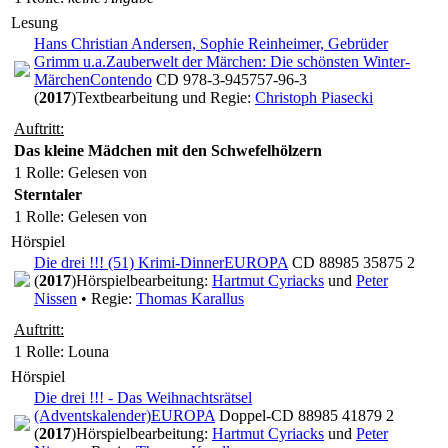
Lesung
Hans Christian Andersen, Sophie Reinheimer, Gebrüder
Grimm u.a.
Zauberwelt der Märchen: Die schönsten Winter-
Märchen
Contendo
CD 978-3-945757-96-3
(
2017
)
Textbearbeitung und Regie:
Christoph Piasecki
Auftritt:
Das kleine Mädchen mit den Schwefelhölzern
1 Rolle
: Gelesen von
Sterntaler
1 Rolle
: Gelesen von
Hörspiel
Die drei !!! (51) Krimi-Dinner
EUROPA
CD 88985 35875 2
(
2017
)
Hörspielbearbeitung:
Hartmut Cyriacks
und
Peter
Nissen
• Regie:
Thomas Karallus
Auftritt:
1 Rolle
: Louna
Hörspiel
Die drei !!! - Das Weihnachtsrätsel
(Adventskalender)
EUROPA
Doppel-CD 88985 41879 2
(
2017
)
Hörspielbearbeitung:
Hartmut Cyriacks
und
Peter