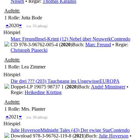
Nissen
• Regie:
Thomas Karallus
Auftritt:
1 Rolle
: Jutta Bode
2020
(ca. 55-jährig)
Hörspiel
Marc Freund
Insel-Krimi (12) Nebel über Neuwerk
Contendo
CD 978-3-96762-005-4 (
2020
)
Buch:
Marc Freund
• Regie:
Christoph Piasecki
Auftritt:
1 Rolle
: Lea Zimmer
Hörspiel
Die drei ??? (203) Tauchgang ins Ungewisse
EUROPA
Doppel-LP 19075 98737 1 (
2020
)
Buch:
André Minninger
•
Regie:
Heikedine Körting
Auftritt:
1 Rolle
: Mrs. Planter
2021
(ca. 56-jährig)
Hörspiel
Julie Hoverson
Midnight Tales (43) Der ewige Star
Contendo
Download 978-3-96762-119-8 (
2021
)
Buch:
Julie Hoverson
•