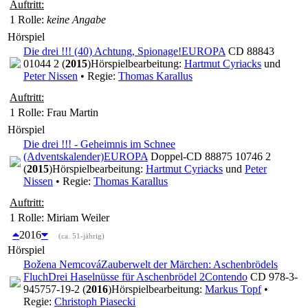
Auftritt:
1 Rolle
:
keine Angabe
Hörspiel
Die drei !!! (40) Achtung, Spionage!
EUROPA
CD 88843
01044 2 (
2015
)
Hörspielbearbeitung:
Hartmut Cyriacks
und
Peter Nissen
• Regie:
Thomas Karallus
Auftritt:
1 Rolle
: Frau Martin
Hörspiel
Die drei !!! - Geheimnis im Schnee
(Adventskalender)
EUROPA
Doppel-CD 88875 10746 2
(
2015
)
Hörspielbearbeitung:
Hartmut Cyriacks
und
Peter
Nissen
• Regie:
Thomas Karallus
Auftritt:
1 Rolle
: Miriam Weiler
2016
(ca. 51-jährig)
Hörspiel
Božena Nemcová
Zauberwelt der Märchen: Aschenbrödels
Fluch
Drei Haselnüsse für Aschenbrödel 2
Contendo
CD 978-3-
945757-19-2 (
2016
)
Hörspielbearbeitung:
Markus Topf
•
Regie:
Christoph Piasecki