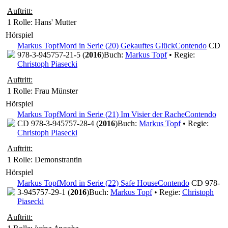
Auftritt:
1 Rolle
: Hans' Mutter
Hörspiel
Markus Topf
Mord in Serie (20) Gekauftes Glück
Contendo
CD
978-3-945757-21-5 (
2016
)
Buch:
Markus Topf
• Regie:
Christoph Piasecki
Auftritt:
1 Rolle
: Frau Münster
Hörspiel
Markus Topf
Mord in Serie (21) Im Visier der Rache
Contendo
CD 978-3-945757-28-4 (
2016
)
Buch:
Markus Topf
• Regie:
Christoph Piasecki
Auftritt:
1 Rolle
: Demonstrantin
Hörspiel
Markus Topf
Mord in Serie (22) Safe House
Contendo
CD 978-
3-945757-29-1 (
2016
)
Buch:
Markus Topf
• Regie:
Christoph
Piasecki
Auftritt: