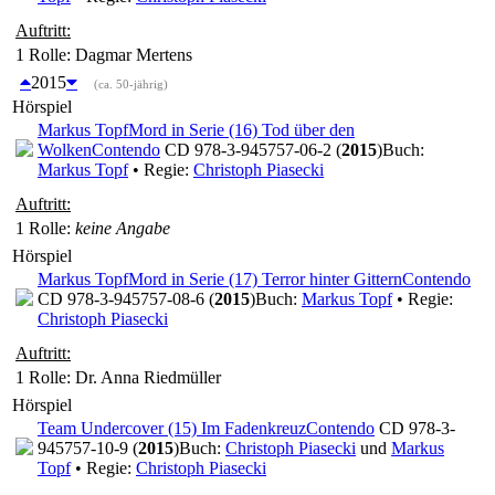
Auftritt:
1 Rolle
: Dagmar Mertens
2015
(ca. 50-jährig)
Hörspiel
Markus Topf
Mord in Serie (16) Tod über den
Wolken
Contendo
CD 978-3-945757-06-2 (
2015
)
Buch:
Markus Topf
• Regie:
Christoph Piasecki
Auftritt:
1 Rolle
:
keine Angabe
Hörspiel
Markus Topf
Mord in Serie (17) Terror hinter Gittern
Contendo
CD 978-3-945757-08-6 (
2015
)
Buch:
Markus Topf
• Regie:
Christoph Piasecki
Auftritt:
1 Rolle
: Dr. Anna Riedmüller
Hörspiel
Team Undercover (15) Im Fadenkreuz
Contendo
CD 978-3-
945757-10-9 (
2015
)
Buch:
Christoph Piasecki
und
Markus
Topf
• Regie:
Christoph Piasecki