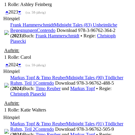
1 Rolle
: Ashley Feinberg
2023
(ca. 58-jährig)
Hörspiel
Frank Hammerschmidt
Midnight Tales (83) Unheimliche
Begegnungen
Contendo
Download 978-3-96762-364-2
(
2023
)
Buch:
Frank Hammerschmidt
• Regie:
Christoph
Piasecki
Auftritt:
1 Rolle
: Carol
2024
(ca. 59-jährig)
Hörspiel
Markus Topf & Timo Reuber
Midnight Tales (90) Tödlicher
Ruhm, Teil 1
Contendo
Download 978-3-96762-488-5
(
2024
)
Buch:
Timo Reuber
und
Markus Topf
• Regie:
Christoph Piasecki
Auftritt:
1 Rolle
: Katie Walters
Hörspiel
Markus Topf & Timo Reuber
Midnight Tales (91) Tödlicher
Ruhm, Teil 2
Contendo
Download 978-3-96762-505-9
(
2024
)
Buch:
Timo Reuber
und
Markus Topf
• Regie: