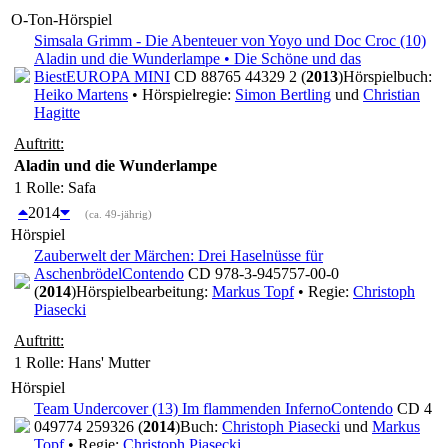
O-Ton-Hörspiel
Simsala Grimm - Die Abenteuer von Yoyo und Doc Croc (10)
Aladin und die Wunderlampe • Die Schöne und das
Biest
EUROPA MINI
CD 88765 44329 2 (
2013
)
Hörspielbuch:
Heiko Martens
• Hörspielregie:
Simon Bertling
und
Christian
Hagitte
Auftritt:
Aladin und die Wunderlampe
1 Rolle
: Safa
2014
(ca. 49-jährig)
Hörspiel
Zauberwelt der Märchen: Drei Haselnüsse für
Aschenbrödel
Contendo
CD 978-3-945757-00-0
(
2014
)
Hörspielbearbeitung:
Markus Topf
• Regie:
Christoph
Piasecki
Auftritt:
1 Rolle
: Hans' Mutter
Hörspiel
Team Undercover (13) Im flammenden Inferno
Contendo
CD 4
049774 259326 (
2014
)
Buch:
Christoph Piasecki
und
Markus
Topf
• Regie:
Christoph Piasecki