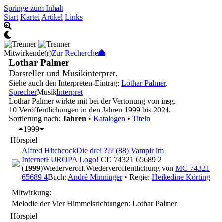
Springe zum Inhalt
Start
Kartei
Artikel
Links
Mitwirkende(r)
Zur Recherche
Lothar Palmer
Darsteller und Musikinterpret.
Siehe auch den Interpreten-Eintrag:
Lothar Palmer
.
Sprecher
Musik
Interpret
Lothar Palmer wirkte mit bei der Vertonung von insg.
10 Veröffentlichungen in den Jahren 1999 bis 2024.
Sortierung nach:
Jahren
•
Katalogen
•
Titeln
1999
Hörspiel
Alfred Hitchcock
Die drei ??? (88) Vampir im
Internet
EUROPA Logo!
CD 74321 65689 2
(
1999
)
Wiederveröff.
Wiederveröffentlichung von
MC 74321
65689 4
Buch:
André Minninger
• Regie:
Heikedine Körting
Mitwirkung:
Melodie der Vier Himmelsrichtungen: Lothar Palmer
Hörspiel