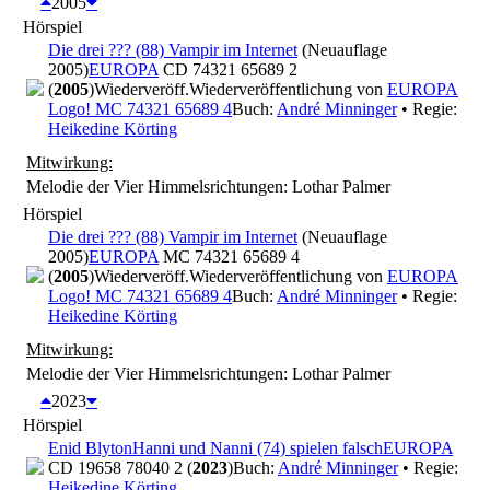
2005
Hörspiel
Die drei ??? (88) Vampir im Internet
(Neuauflage
2005)
EUROPA
CD 74321 65689 2
(
2005
)
Wiederveröff.
Wiederveröffentlichung von
EUROPA
Logo! MC 74321 65689 4
Buch:
André Minninger
• Regie:
Heikedine Körting
Mitwirkung:
Melodie der Vier Himmelsrichtungen: Lothar Palmer
Hörspiel
Die drei ??? (88) Vampir im Internet
(Neuauflage
2005)
EUROPA
MC 74321 65689 4
(
2005
)
Wiederveröff.
Wiederveröffentlichung von
EUROPA
Logo! MC 74321 65689 4
Buch:
André Minninger
• Regie:
Heikedine Körting
Mitwirkung:
Melodie der Vier Himmelsrichtungen: Lothar Palmer
2023
Hörspiel
Enid Blyton
Hanni und Nanni (74) spielen falsch
EUROPA
CD 19658 78040 2 (
2023
)
Buch:
André Minninger
• Regie:
Heikedine Körting