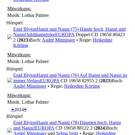
Mitwirkung:
Musik: Lothar Palmer
Hörspiel
Enid Blyton
Hanni und Nanni (75) Hände hoch, Hanni und
Nanni!
Jubiläumsfolge
EUROPA
Doppel-CD 19658 80423
2 (
2023
)
Buch:
André Minninger
• Regie:
Heikedine
Körting
Mitwirkung:
Musik: Lothar Palmer
Hörspiel
Enid Blyton
Hanni und Nanni (76) Auf Hanni und Nanni ist
immer Verlass
EUROPA
CD 19658 82955 2 (
2023
)
Buch:
André Minninger
• Regie:
Heikedine Körting
Mitwirkung:
Musik: Lothar Palmer
2024
Hörspiel
Enid Blyton
Hanni und Nanni (78) Daumen hoch, Hanni
und Nanni!
EUROPA
CD 19658 88122 2 (
2024
)
Buch:
André Minninger
und
Selma Seitz
• Regie:
Heikedine