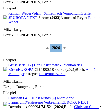
Grafik: DANGEROUS, Berlin
Hörspiel
Raimon Weber
Vidan - Schrei nach Vernichtung
Staffel
3
EUROPA NEXT
Stream (
2023
)
Autor und Regie:
Raimon
Weber
Mitwirkung:
Grafik: DANGEROUS, Berlin
2024
Hörspiel
Gruselserie (12) Der Unsichtbare - Injektion des
Bösen
EUROPA
CD 19802 80020 2 (
2024
)
Buch:
André
Minninger
• Regie:
Heikedine Körting
Mitwirkung:
Design: Dangerous, Berlin
Hörspiel
Christian Gailus
Lost Minds (4) Mord ohne
Erinnerung
Vergessene Verbrechen
EUROPA NEXT
Download 4 099994 741521 (
2024
)
Buch:
Christian Gailus
•