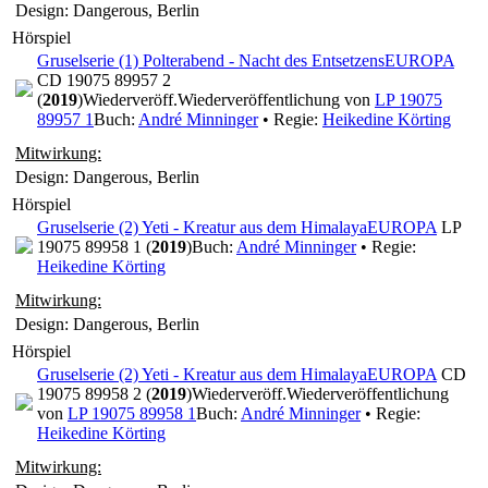
Design: Dangerous, Berlin
Hörspiel
Gruselserie (1) Polterabend - Nacht des Entsetzens
EUROPA
CD 19075 89957 2
(
2019
)
Wiederveröff.
Wiederveröffentlichung von
LP 19075
89957 1
Buch:
André Minninger
• Regie:
Heikedine Körting
Mitwirkung:
Design: Dangerous, Berlin
Hörspiel
Gruselserie (2) Yeti - Kreatur aus dem Himalaya
EUROPA
LP
19075 89958 1 (
2019
)
Buch:
André Minninger
• Regie:
Heikedine Körting
Mitwirkung:
Design: Dangerous, Berlin
Hörspiel
Gruselserie (2) Yeti - Kreatur aus dem Himalaya
EUROPA
CD
19075 89958 2 (
2019
)
Wiederveröff.
Wiederveröffentlichung
von
LP 19075 89958 1
Buch:
André Minninger
• Regie:
Heikedine Körting
Mitwirkung: