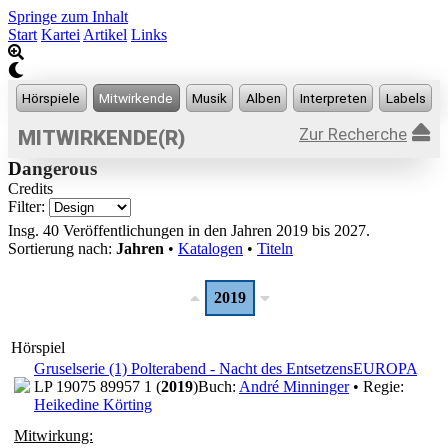
Springe zum Inhalt
Start
Kartei
Artikel
Links
Zur Recherche
MITWIRKENDE(R)
Dangerous
Credits
Filter:
Insg. 40 Veröffentlichungen in den Jahren 2019 bis 2027.
Sortierung nach:
Jahren
•
Katalogen
•
Titeln
2019
Hörspiel
Gruselserie (1) Polterabend - Nacht des Entsetzens
EUROPA
LP 19075 89957 1 (
2019
)
Buch:
André Minninger
• Regie:
Heikedine Körting
Mitwirkung: