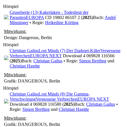
Hörspiel
Gruselserie (13) Kakerlaken - Todesbrut der
Parasiten
EUROPA
CD 19802 86107 2 (
2025
)
Buch:
André
Minninger
• Regie:
Heikedine Körting
Mitwirkung:
Design: Dangerous, Berlin
Hörspiel
Christian Gailus
Lost Minds (7) Der Darknet-Killer
Vergessene
Verbrechen
EUROPA NEXT
Download 4 069828 116566
(
2025
)
Buch:
Christian Gailus
• Regie:
Simon Bertling
und
Christian Hagitte
Mitwirkung:
Grafik: DANGEROUS, Berlin
Hörspiel
Christian Gailus
Lost Minds (8) Die Gamma-
Verschwörung
Vergessene Verbrechen
EUROPA NEXT
Download 4 069828 116580 (
2025
)
Buch:
Christian Gailus
•
Regie:
Simon Bertling
und
Christian Hagitte
Mitwirkung:
Grafik: DANGEROUS, Berlin