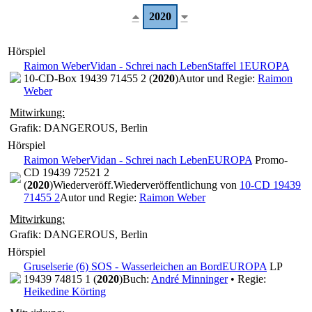
2020
Hörspiel
Raimon Weber
Vidan - Schrei nach Leben
Staffel 1
EUROPA
10-CD-Box 19439 71455 2 (
2020
)
Autor und Regie:
Raimon
Weber
Mitwirkung:
Grafik: DANGEROUS, Berlin
Hörspiel
Raimon Weber
Vidan - Schrei nach Leben
EUROPA
Promo-
CD 19439 72521 2
(
2020
)
Wiederveröff.
Wiederveröffentlichung von
10-CD 19439
71455 2
Autor und Regie:
Raimon Weber
Mitwirkung:
Grafik: DANGEROUS, Berlin
Hörspiel
Gruselserie (6) SOS - Wasserleichen an Bord
EUROPA
LP
19439 74815 1 (
2020
)
Buch:
André Minninger
• Regie:
Heikedine Körting