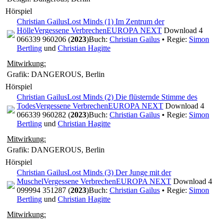
Hörspiel
Christian Gailus
Lost Minds (1) Im Zentrum der
Hölle
Vergessene Verbrechen
EUROPA NEXT
Download 4
066339 960206 (
2023
)
Buch:
Christian Gailus
• Regie:
Simon
Bertling
und
Christian Hagitte
Mitwirkung:
Grafik: DANGEROUS, Berlin
Hörspiel
Christian Gailus
Lost Minds (2) Die flüsternde Stimme des
Todes
Vergessene Verbrechen
EUROPA NEXT
Download 4
066339 960282 (
2023
)
Buch:
Christian Gailus
• Regie:
Simon
Bertling
und
Christian Hagitte
Mitwirkung:
Grafik: DANGEROUS, Berlin
Hörspiel
Christian Gailus
Lost Minds (3) Der Junge mit der
Muschel
Vergessene Verbrechen
EUROPA NEXT
Download 4
099994 351287 (
2023
)
Buch:
Christian Gailus
• Regie:
Simon
Bertling
und
Christian Hagitte
Mitwirkung: