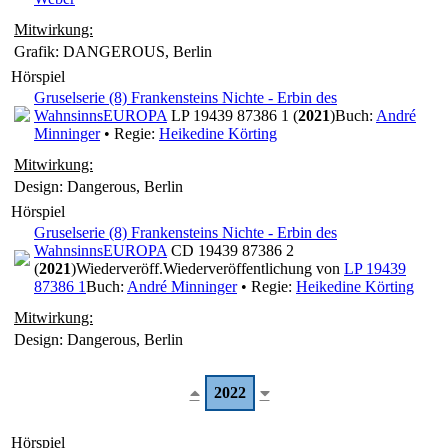
Mitwirkung:
Grafik: DANGEROUS, Berlin
Hörspiel
Gruselserie (8) Frankensteins Nichte - Erbin des
Wahnsinns
EUROPA
LP 19439 87386 1 (
2021
)
Buch:
André
Minninger
• Regie:
Heikedine Körting
Mitwirkung:
Design: Dangerous, Berlin
Hörspiel
Gruselserie (8) Frankensteins Nichte - Erbin des
Wahnsinns
EUROPA
CD 19439 87386 2
(
2021
)
Wiederveröff.
Wiederveröffentlichung von
LP 19439
87386 1
Buch:
André Minninger
• Regie:
Heikedine Körting
Mitwirkung:
Design: Dangerous, Berlin
2022
Hörspiel