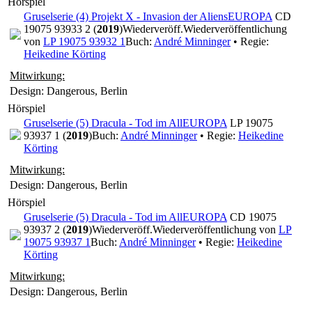
Hörspiel
Gruselserie (4) Projekt X - Invasion der Aliens
EUROPA
CD
19075 93933 2 (
2019
)
Wiederveröff.
Wiederveröffentlichung
von
LP 19075 93932 1
Buch:
André Minninger
• Regie:
Heikedine Körting
Mitwirkung:
Design: Dangerous, Berlin
Hörspiel
Gruselserie (5) Dracula - Tod im All
EUROPA
LP 19075
93937 1 (
2019
)
Buch:
André Minninger
• Regie:
Heikedine
Körting
Mitwirkung:
Design: Dangerous, Berlin
Hörspiel
Gruselserie (5) Dracula - Tod im All
EUROPA
CD 19075
93937 2 (
2019
)
Wiederveröff.
Wiederveröffentlichung von
LP
19075 93937 1
Buch:
André Minninger
• Regie:
Heikedine
Körting
Mitwirkung:
Design: Dangerous, Berlin