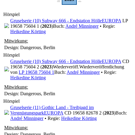
Hörspiel
Gruselserie (10) Subway 666 - Endstation Hölle
EUROPA
LP
19658 75604 1 (
2023
)
Buch:
André Minninger
• Regie:
Heikedine Körting
Mitwirkung:
Design: Dangerous, Berlin
Hörspiel
Gruselserie (10) Subway 666 - Endstation Hölle
EUROPA
CD
19658 75604 2 (
2023
)
Wiederveröff.
Wiederveröffentlichung
von
LP 19658 75604 1
Buch:
André Minninger
• Regie:
Heikedine Körting
Mitwirkung:
Design: Dangerous, Berlin
Hörspiel
Gruselserie (11) Gothic Land - Treibjagd im
Vergnügungspark
EUROPA
CD 19658 82678 2 (
2023
)
Buch:
André Minninger
• Regie:
Heikedine Körting
Mitwirkung:
Design: Dangerous, Berlin