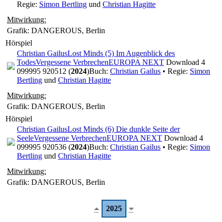
Regie:
Simon Bertling
und
Christian Hagitte
Mitwirkung:
Grafik: DANGEROUS, Berlin
Hörspiel
Christian Gailus
Lost Minds (5) Im Augenblick des
Todes
Vergessene Verbrechen
EUROPA NEXT
Download 4
099995 920512 (
2024
)
Buch:
Christian Gailus
• Regie:
Simon
Bertling
und
Christian Hagitte
Mitwirkung:
Grafik: DANGEROUS, Berlin
Hörspiel
Christian Gailus
Lost Minds (6) Die dunkle Seite der
Seele
Vergessene Verbrechen
EUROPA NEXT
Download 4
099995 920536 (
2024
)
Buch:
Christian Gailus
• Regie:
Simon
Bertling
und
Christian Hagitte
Mitwirkung:
Grafik: DANGEROUS, Berlin
2025