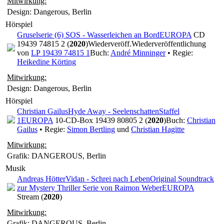
Mitwirkung:
Design: Dangerous, Berlin
Hörspiel
Gruselserie (6) SOS - Wasserleichen an Bord
EUROPA
CD
19439 74815 2 (
2020
)
Wiederveröff.
Wiederveröffentlichung
von
LP 19439 74815 1
Buch:
André Minninger
• Regie:
Heikedine Körting
Mitwirkung:
Design: Dangerous, Berlin
Hörspiel
Christian Gailus
Hyde Away - Seelenschatten
Staffel
1
EUROPA
10-CD-Box 19439 80805 2 (
2020
)
Buch:
Christian
Gailus
• Regie:
Simon Bertling
und
Christian Hagitte
Mitwirkung:
Grafik: DANGEROUS, Berlin
Musik
Andreas Hötter
Vidan - Schrei nach Leben
Original Soundtrack
zur Mystery Thriller Serie von Raimon Weber
EUROPA
Stream (
2020
)
Mitwirkung:
Grafik: DANGEROUS, Berlin