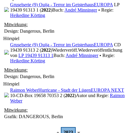
Gruselserie (9) Ouija - Terror im Geisterhaus
EUROPA
LP
19439 91313 1 (
2022
)
Buch:
André Minninger
• Regie:
Heikedine Körting
Mitwirkung:
Design: Dangerous, Berlin
Hörspiel
Gruselserie (9) Ouija - Terror im Geisterhaus
EUROPA
CD
19439 91313 2 (
2022
)
Wiederveröff.
Wiederveröffentlichung
von
LP 19439 91313 1
Buch:
André Minninger
• Regie:
Heikedine Körting
Mitwirkung:
Design: Dangerous, Berlin
Hörspiel
Raimon Weber
Hurricane - Stadt der Lügen
EUROPA NEXT
10-CD-Box 19658 70353 2 (
2022
)
Autor und Regie:
Raimon
Weber
Mitwirkung:
Grafik: DANGEROUS, Berlin
2023