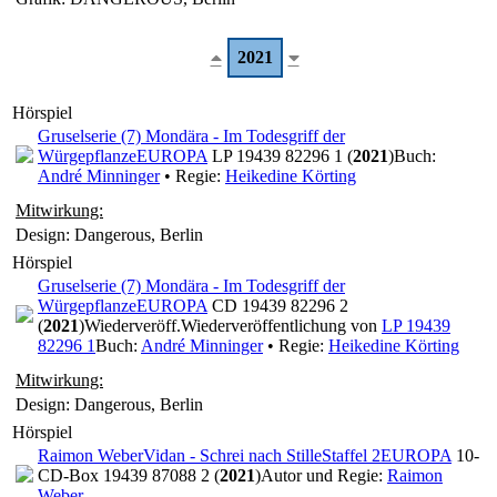
2021
Hörspiel
Gruselserie (7) Mondära - Im Todesgriff der
Würgepflanze
EUROPA
LP 19439 82296 1 (
2021
)
Buch:
André Minninger
• Regie:
Heikedine Körting
Mitwirkung:
Design: Dangerous, Berlin
Hörspiel
Gruselserie (7) Mondära - Im Todesgriff der
Würgepflanze
EUROPA
CD 19439 82296 2
(
2021
)
Wiederveröff.
Wiederveröffentlichung von
LP 19439
82296 1
Buch:
André Minninger
• Regie:
Heikedine Körting
Mitwirkung:
Design: Dangerous, Berlin
Hörspiel
Raimon Weber
Vidan - Schrei nach Stille
Staffel 2
EUROPA
10-
CD-Box 19439 87088 2 (
2021
)
Autor und Regie:
Raimon
Weber