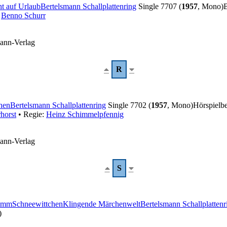
t auf Urlaub
Bertelsmann Schallplattenring
Single 7707 (
1957
, Mono)
:
Benno Schurr
mann-Verlag
R
hen
Bertelsmann Schallplattenring
Single 7702 (
1957
, Mono)
Hörspielbe
horst
• Regie:
Heinz Schimmelpfennig
mann-Verlag
S
rimm
Schneewittchen
Klingende Märchenwelt
Bertelsmann Schallplattenr
)