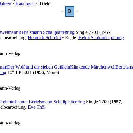
Jahren
•
Katalogen
•
Titeln
D
Häwelmann
Bertelsmann Schallplattenring
Single 7703 (
1957
,
elbearbeitung:
Heinrich Schmidt
• Regie:
Heinz Schimmelpfennig
mann-Verlag
rimm
Der Wolf und die sieben Geißlein
Klingende Märchenwelt
Bertelsm
ring
10"-LP 8031 (
1956
, Mono)
mann-Verlag
tadtmusikanten
Bertelsmann Schallplattenring
Single 7700 (
1957
,
elbearbeitung:
Eva Thöl
mann-Verlag