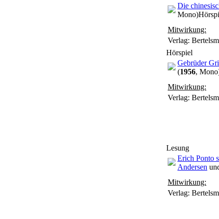
Die chinesisc
Mono)
Hörspi
Mitwirkung:
Verlag: Bertels
Hörspiel
Gebrüder G
(
1956
, Mono
Mitwirkung:
Verlag: Bertels
Lesung
Erich Ponto s
Andersen
un
Mitwirkung:
Verlag: Bertels