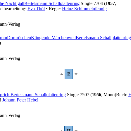
he Nachtigall
Bertelsmann Schallplattenring
Single 7704 (
1957
,
elbearbeitung:
Eva Thöl
• Regie:
Heinz Schimmelpfennig
mann-Verlag
rimm
Dornröschen
Klingende Märchenwelt
Bertelsmann Schallplattenring
)
mann-Verlag
E
pricht
Bertelsmann Schallplattenring
Single 7507 (
1956
, Mono)
Buch:
H
d
Johann Peter Hebel
mann-Verlag
H