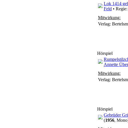
Lok 1414 geh
Feld
• Regie
Mitwirkung:
Verlag: Bertels
Hörspiel
Rumpelstilzc
Annette Über
Mitwirkung:
Verlag: Bertels
Hörspiel
Gebrüder G
(
1956
, Mono