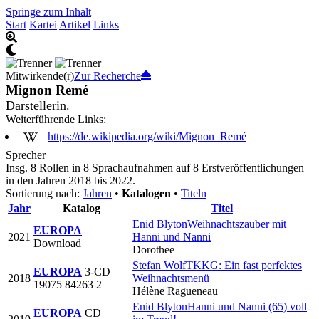
Springe zum Inhalt
Start
Kartei
Artikel
Links
Mitwirkende(r)
Zur Recherche
Mignon Remé
Darstellerin.
Weiterführende Links:
https://de.wikipedia.org/wiki/Mignon_Remé
Sprecher
Insg. 8 Rollen in 8 Sprachaufnahmen auf 8 Erstveröffentlichungen
in den Jahren 2018 bis 2022.
Sortierung nach:
Jahren
•
Katalogen
•
Titeln
Jahr
Katalog
Titel
Enid Blyton
Weihnachtszauber mit
EUROPA
2021
Hanni und Nanni
Download
Dorothee
Stefan Wolf
TKKG: Ein fast perfektes
EUROPA
3-CD
2018
Weihnachtsmenü
19075 84263 2
Hélène Ragueneau
Enid Blyton
Hanni und Nanni (65) voll
EUROPA
CD