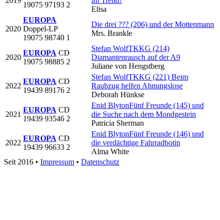
2019
im Trend!
19075 97193 2
Elisa
EUROPA
Die drei ??? (206) und der Mottenmann
2020
Doppel-LP
Mrs. Brankle
19075 98740 1
Stefan Wolf
TKKG (214)
EUROPA
CD
2020
Diamantenrausch auf der A9
19075 98885 2
Juliane von Hengstberg
Stefan Wolf
TKKG (221) Beim
EUROPA
CD
2022
Raubzug helfen Ahnungslose
19439 89176 2
Deborah Hünkse
Enid Blyton
Fünf Freunde (145) und
EUROPA
CD
2021
die Suche nach dem Mondgestein
19439 93546 2
Patricia Sherman
Enid Blyton
Fünf Freunde (146) und
EUROPA
CD
2022
die verdächtige Fahrradbotin
19439 96633 2
Alma White
Seit 2016
•
Impressum
•
Datenschutz