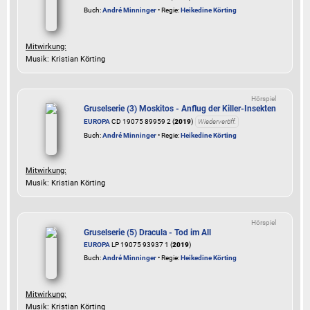
Buch:
André Minninger
• Regie:
Heikedine Körting
Mitwirkung:
Musik: Kristian Körting
Hörspiel
Gruselserie (3) Moskitos - Anflug der Killer-Insekten
EUROPA
CD 19075 89959 2 (
2019
)
Wiederveröff.
Buch:
André Minninger
• Regie:
Heikedine Körting
Mitwirkung:
Musik: Kristian Körting
Hörspiel
Gruselserie (5) Dracula - Tod im All
EUROPA
LP 19075 93937 1 (
2019
)
Buch:
André Minninger
• Regie:
Heikedine Körting
Mitwirkung:
Musik: Kristian Körting