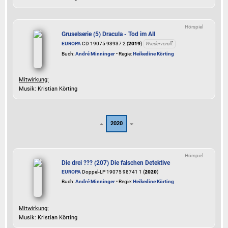
Hörspiel
Gruselserie (5) Dracula - Tod im All
EUROPA
CD 19075 93937 2 (
2019
)
Wiederveröff.
Buch:
André Minninger
• Regie:
Heikedine Körting
Mitwirkung:
Musik: Kristian Körting
2020
Hörspiel
Die drei ??? (207) Die falschen Detektive
EUROPA
Doppel-LP 19075 98741 1 (
2020
)
Buch:
André Minninger
• Regie:
Heikedine Körting
Mitwirkung:
Musik: Kristian Körting