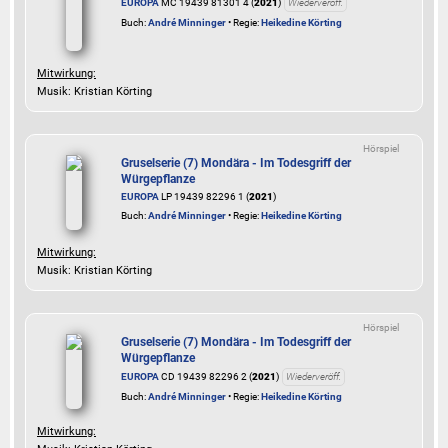
EUROPA
MC 19439 81301 4 (
2021
)
Wiederveröff.
Buch:
André Minninger
• Regie:
Heikedine Körting
Mitwirkung:
Musik: Kristian Körting
Hörspiel
Gruselserie (7) Mondära - Im Todesgriff der
Würgepflanze
EUROPA
LP 19439 82296 1 (
2021
)
Buch:
André Minninger
• Regie:
Heikedine Körting
Mitwirkung:
Musik: Kristian Körting
Hörspiel
Gruselserie (7) Mondära - Im Todesgriff der
Würgepflanze
EUROPA
CD 19439 82296 2 (
2021
)
Wiederveröff.
Buch:
André Minninger
• Regie:
Heikedine Körting
Mitwirkung: