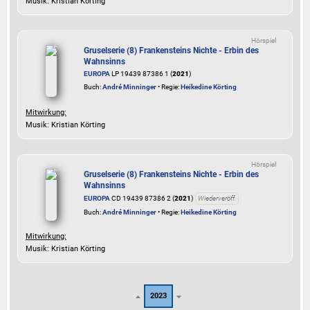
Musik: Kristian Körting
Hörspiel
Gruselserie (8) Frankensteins Nichte - Erbin des
Wahnsinns
EUROPA
LP 19439 87386 1 (
2021
)
Buch:
André Minninger
• Regie:
Heikedine Körting
Mitwirkung:
Musik: Kristian Körting
Hörspiel
Gruselserie (8) Frankensteins Nichte - Erbin des
Wahnsinns
EUROPA
CD 19439 87386 2 (
2021
)
Wiederveröff.
Buch:
André Minninger
• Regie:
Heikedine Körting
Mitwirkung:
Musik: Kristian Körting
2023