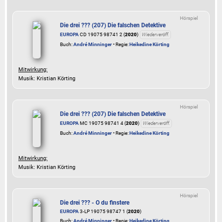
Hörspiel
Die drei ??? (207) Die falschen Detektive
EUROPA
CD 19075 98741 2 (
2020
)
Wiederveröff.
Buch:
André Minninger
• Regie:
Heikedine Körting
Mitwirkung:
Musik: Kristian Körting
Hörspiel
Die drei ??? (207) Die falschen Detektive
EUROPA
MC 19075 98741 4 (
2020
)
Wiederveröff.
Buch:
André Minninger
• Regie:
Heikedine Körting
Mitwirkung:
Musik: Kristian Körting
Hörspiel
Die drei ??? - O du finstere
EUROPA
3-LP 19075 98747 1 (
2020
)
Buch:
André Minninger
• Regie:
Heikedine Körting