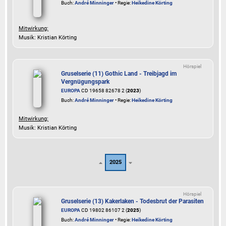
Buch:
André Minninger
• Regie:
Heikedine Körting
Mitwirkung:
Musik: Kristian Körting
Hörspiel
Gruselserie (11) Gothic Land - Treibjagd im
Vergnügungspark
EUROPA
CD 19658 82678 2 (
2023
)
Buch:
André Minninger
• Regie:
Heikedine Körting
Mitwirkung:
Musik: Kristian Körting
2025
Hörspiel
Gruselserie (13) Kakerlaken - Todesbrut der Parasiten
EUROPA
CD 19802 86107 2 (
2025
)
Buch:
André Minninger
• Regie:
Heikedine Körting