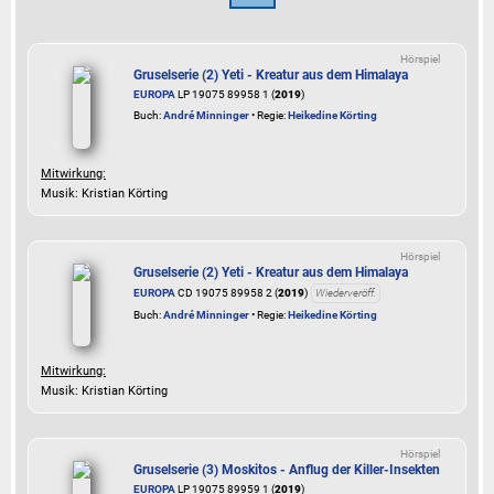
Hörspiel
Gruselserie (2) Yeti - Kreatur aus dem Himalaya
EUROPA
LP 19075 89958 1 (
2019
)
Buch:
André Minninger
• Regie:
Heikedine Körting
Mitwirkung:
Musik: Kristian Körting
Hörspiel
Gruselserie (2) Yeti - Kreatur aus dem Himalaya
EUROPA
CD 19075 89958 2 (
2019
)
Wiederveröff.
Buch:
André Minninger
• Regie:
Heikedine Körting
Mitwirkung:
Musik: Kristian Körting
Hörspiel
Gruselserie (3) Moskitos - Anflug der Killer-Insekten
EUROPA
LP 19075 89959 1 (
2019
)