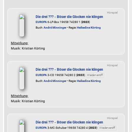
Hörspiel
Die drei ??? - Böser die Glocken nie klingen
EUROPA
6-LP-Box 19658 74280 1 (
2023
)
Buch:
André Minninger
• Regie:
Heikedine Körting
Mitwirkung:
Musik: Kristian Körting
Hörspiel
Die drei ??? - Böser die Glocken nie klingen
EUROPA
3-CD 19658 74280 2 (
2023
)
Wiederveröff.
Buch:
André Minninger
• Regie:
Heikedine Körting
Mitwirkung:
Musik: Kristian Körting
Hörspiel
Die drei ??? - Böser die Glocken nie klingen
EUROPA
3-MC-Schuber 19658 74280 4 (
2023
)
Wiederveröff.