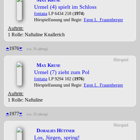
Urmel (4) spielt im Schloss
fontana
LP 6434 218 (
1974
)
Hörspielfassung und Regie:
Egon L. Frauenberger
Auftritt:
1 Rolle
: Naftaline Knallerich
1976
(ca. 31-jährig)
Hörspiel
Max Kruse
Urmel (7) zieht zum Pol
fontana
LP 9294 102 (
1976
)
Hörspielfassung und Regie:
Egon L. Frauenberger
Auftritt:
1 Rolle
: Naftaline
1977
(ca. 32-jährig)
Hörspiel
Doralies Hüttner
Los, Jürgen, spring!