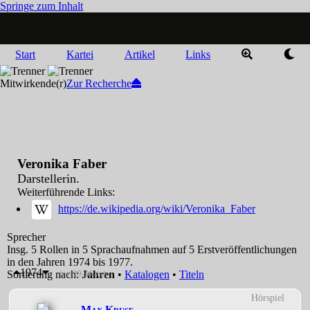
Springe zum Inhalt
Start
Kartei
Artikel
Links
Mitwirkende(r)
Zur Recherche
Veronika Faber
Darstellerin.
Weiterführende Links:
https://de.wikipedia.org/wiki/Veronika_Faber
Sprecher
Insg. 5 Rollen in 5 Sprachaufnahmen auf 5 Erstveröffentlichungen
in den Jahren 1974 bis 1977.
1974
Sortierung nach:
Jahren
•
Katalogen
•
Titeln
(ca. 29-jährig)
Hörspiel
Max Kruse