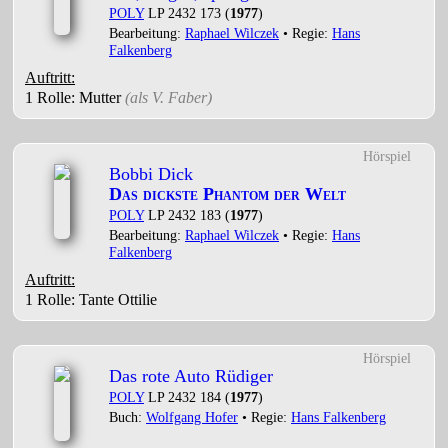
POLY
LP 2432 173 (
1977
)
Bearbeitung:
Raphael Wilczek
• Regie:
Hans
Falkenberg
Auftritt:
1 Rolle
: Mutter
(als
V. Faber
)
Hörspiel
Bobbi Dick
Das dickste Phantom der Welt
POLY
LP 2432 183 (
1977
)
Bearbeitung:
Raphael Wilczek
• Regie:
Hans
Falkenberg
Auftritt:
1 Rolle
: Tante Ottilie
Hörspiel
Das rote Auto Rüdiger
POLY
LP 2432 184 (
1977
)
Buch:
Wolfgang Hofer
• Regie:
Hans Falkenberg