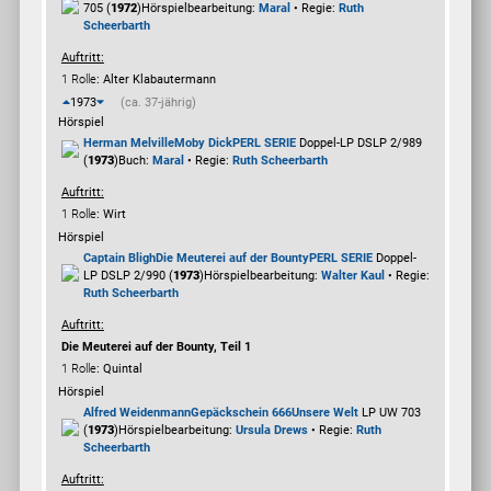
705 (
1972
)
Hörspielbearbeitung:
Maral
• Regie:
Ruth
Scheerbarth
Auftritt:
1 Rolle
: Alter Klabautermann
1973
(ca. 37-jährig)
Hörspiel
Herman Melville
Moby Dick
PERL SERIE
Doppel-LP DSLP 2/989
(
1973
)
Buch:
Maral
• Regie:
Ruth Scheerbarth
Auftritt:
1 Rolle
: Wirt
Hörspiel
Captain Bligh
Die Meuterei auf der Bounty
PERL SERIE
Doppel-
LP DSLP 2/990 (
1973
)
Hörspielbearbeitung:
Walter Kaul
• Regie:
Ruth Scheerbarth
Auftritt:
Die Meuterei auf der Bounty, Teil 1
1 Rolle
: Quintal
Hörspiel
Alfred Weidenmann
Gepäckschein 666
Unsere Welt
LP UW 703
(
1973
)
Hörspielbearbeitung:
Ursula Drews
• Regie:
Ruth
Scheerbarth
Auftritt: