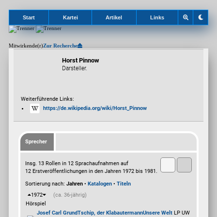
Start
Kartei
Artikel
Links
Mitwirkende(r)
Zur Recherche
Horst Pinnow
Darsteller.
Weiterführende Links:
https://de.wikipedia.org/wiki/Horst_Pinnow
Sprecher
Insg. 13 Rollen in 12 Sprachaufnahmen auf
12 Erstveröffentlichungen in den Jahren 1972 bis 1981.
Sortierung nach:
Jahren
•
Katalogen
•
Titeln
1972
(ca. 36-jährig)
Hörspiel
Josef Carl Grund
Tschip, der Klabautermann
Unsere Welt
LP UW