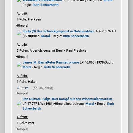
verlorenen Pferden
auditon
LP 6.23298 AD (
1978
)
Buch:
Maral
•
Regie:
Ruth Scheerbarth
Auftritt:
1 Rolle
: Frerksen
Hörspiel
Spuki (3) Das Schreckgespenst in Nöten
auditon
LP 6.23376 AD
(
1978
)
Buch:
Maral
• Regie:
Ruth Scheerbarth
Auftritt:
2 Rollen
: Alberich, genannt Berri • Paul Piesicke
Hörspiel
James M. Barrie
Peter Pan
metronome
LP 40.068 (
1978
)
Buch:
Maral
• Regie:
Ruth Scheerbarth
Auftritt:
1 Rolle
: Haken
1981
(ca. 45-jährig)
Hörspiel
Don Quixote, Folge 1
Der Kampf mit den Windmühlen
maritim
LP 47 777 NW (
1981
)
Hörspielbearbeitung:
Maral
• Regie:
Ruth
Scheerbarth
Auftritt:
1 Rolle
: Wirt
Hörspiel