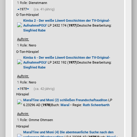
1 Rolle
: Dienstmann
1977
(ca. 41-jährig)
O-Ton-Hörspiel
Kimba 2 - Der weiße Löwe
4 Geschichten der TV-Original-
Aufnahme
POLY
LP 2432 174 (
1977
)
Deutsche Bearbeitung:
Siegfried Rabe
Auftritt:
1 Rolle
: Nero
O-Ton-Hörspiel
Kimba 6 - Der weiße Löwe
4 Geschichten der TV-Original-
Aufnahme
POLY
LP 2432 192 (
1977
)
Deutsche Bearbeitung:
Siegfried Rabe
Auftritt:
1 Rolle
: Nero
1978
(ca. 42-jährig)
Hörspiel
Maral
Tine und Moni (2) schließen Freundschaft
auditon
LP
6.23296 AD (
1978
)
Buch:
Maral
• Regie:
Ruth Scheerbarth
Auftritt:
1 Rolle
: Omme Ohmsen
Hörspiel
Maral
Tine und Moni (4) Die abenteuerliche Suche nach den