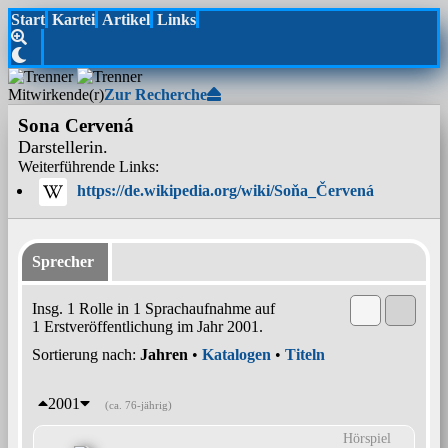
Start
Kartei
Artikel
Links
Mitwirkende(r)
Zur Recherche
Sona Cervená
Darstellerin.
Weiterführende Links:
https://de.wikipedia.org/wiki/Soňa_Červená
Sprecher
Insg. 1 Rolle in 1 Sprachaufnahme auf
1 Erstveröffentlichung im Jahr 2001.
Sortierung nach:
Jahren
•
Katalogen
•
Titeln
2001
(ca. 76-jährig)
Hörspiel