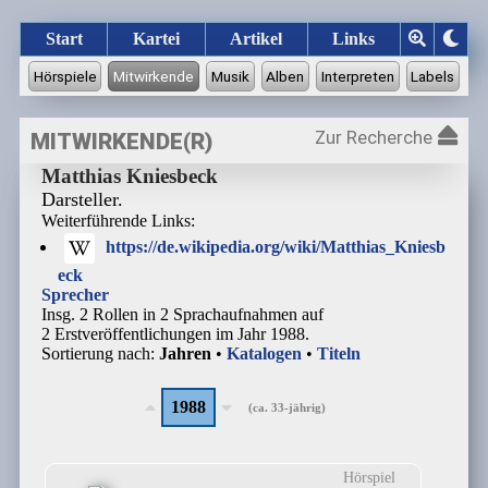
Start
Kartei
Artikel
Links
Zur Recherche
MITWIRKENDE(R)
Matthias Kniesbeck
Darsteller.
Weiterführende Links:
https://de.wikipedia.org/wiki/Matthias_Kniesb
eck
Sprecher
Insg. 2 Rollen in 2 Sprachaufnahmen auf
2 Erstveröffentlichungen im Jahr 1988.
Sortierung nach:
Jahren
•
Katalogen
•
Titeln
1988
(ca. 33-jährig)
Hörspiel