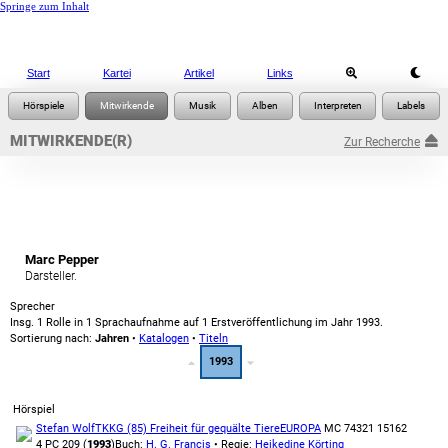
Springe zum Inhalt
Start
Kartei
Artikel
Links
MITWIRKENDE(R)
Zur Recherche
Marc Pepper
Darsteller.
Sprecher
Insg. 1 Rolle in 1 Sprachaufnahme auf 1 Erstveröffentlichung im Jahr 1993.
Sortierung nach:
Jahren
•
Katalogen
•
Titeln
1993
Hörspiel
Stefan Wolf
TKKG (85) Freiheit für gequälte Tiere
EUROPA
MC 74321 15162
4 PC 209 (
1993
)
Buch:
H. G. Francis
• Regie:
Heikedine Körting