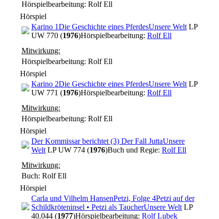
Hörspielbearbeitung: Rolf Ell
Hörspiel
Karino 1
Die Geschichte eines Pferdes
Unsere Welt
LP
UW 770 (
1976
)
Hörspielbearbeitung:
Rolf Ell
Mitwirkung:
Hörspielbearbeitung: Rolf Ell
Hörspiel
Karino 2
Die Geschichte eines Pferdes
Unsere Welt
LP
UW 771 (
1976
)
Hörspielbearbeitung:
Rolf Ell
Mitwirkung:
Hörspielbearbeitung: Rolf Ell
Hörspiel
Der Kommissar berichtet (3) Der Fall Jutta
Unsere
Welt
LP UW 774 (
1976
)
Buch und Regie:
Rolf Ell
Mitwirkung:
Buch: Rolf Ell
Hörspiel
Carla und Vilhelm Hansen
Petzi, Folge 4
Petzi auf der
Schildkröteninsel • Petzi als Taucher
Unsere Welt
LP
40.044 (
1977
)
Hörspielbearbeitung:
Rolf Lubek