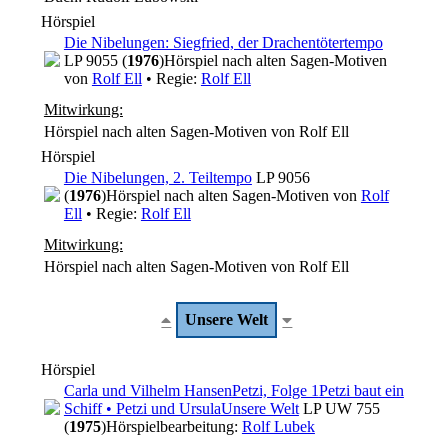
Hörspiel
Die Nibelungen: Siegfried, der Drachentöter
tempo
LP 9055 (
1976
)
Hörspiel nach alten Sagen-Motiven
von
Rolf Ell
• Regie:
Rolf Ell
Mitwirkung:
Hörspiel nach alten Sagen-Motiven von Rolf Ell
Hörspiel
Die Nibelungen, 2. Teil
tempo
LP 9056
(
1976
)
Hörspiel nach alten Sagen-Motiven von
Rolf
Ell
• Regie:
Rolf Ell
Mitwirkung:
Hörspiel nach alten Sagen-Motiven von Rolf Ell
Unsere Welt
Hörspiel
Carla und Vilhelm Hansen
Petzi, Folge 1
Petzi baut ein
Schiff • Petzi und Ursula
Unsere Welt
LP UW 755
(
1975
)
Hörspielbearbeitung:
Rolf Lubek