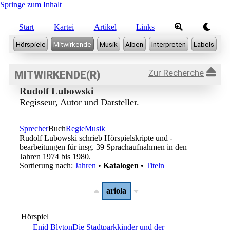
Springe zum Inhalt
Start
Kartei
Artikel
Links
Zur Recherche
MITWIRKENDE(R)
Rudolf Lubowski
Regisseur, Autor und Darsteller.
Sprecher
Buch
Regie
Musik
Rudolf Lubowski schrieb Hörspielskripte und -
bearbeitungen für insg. 39 Sprachaufnahmen in den
Jahren 1974 bis 1980.
Sortierung nach:
Jahren
•
Katalogen
•
Titeln
ariola
Hörspiel
Enid Blyton
Die Stadtparkkinder und der