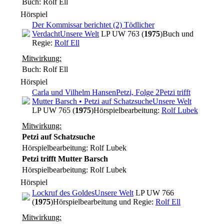
Buch: Rolf Ell
Hörspiel
Der Kommissar berichtet (2) Tödlicher
Verdacht
Unsere Welt
LP UW 763 (
1975
)
Buch und
Regie:
Rolf Ell
Mitwirkung:
Buch: Rolf Ell
Hörspiel
Carla und Vilhelm Hansen
Petzi, Folge 2
Petzi trifft
Mutter Barsch • Petzi auf Schatzsuche
Unsere Welt
LP UW 765 (
1975
)
Hörspielbearbeitung:
Rolf Lubek
Mitwirkung:
Petzi auf Schatzsuche
Hörspielbearbeitung: Rolf Lubek
Petzi trifft Mutter Barsch
Hörspielbearbeitung: Rolf Lubek
Hörspiel
Lockruf des Goldes
Unsere Welt
LP UW 766
(
1975
)
Hörspielbearbeitung und Regie:
Rolf Ell
Mitwirkung: