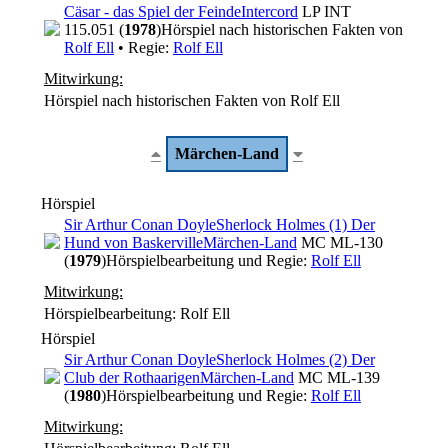
Cäsar - das Spiel der Feinde
Intercord
LP INT
115.051 (
1978
)
Hörspiel nach historischen Fakten von
Rolf Ell
• Regie:
Rolf Ell
Mitwirkung:
Hörspiel nach historischen Fakten von Rolf Ell
Märchen-Land
Hörspiel
Sir Arthur Conan Doyle
Sherlock Holmes (1) Der
Hund von Baskerville
Märchen-Land
MC ML-130
(
1979
)
Hörspielbearbeitung und Regie:
Rolf Ell
Mitwirkung:
Hörspielbearbeitung: Rolf Ell
Hörspiel
Sir Arthur Conan Doyle
Sherlock Holmes (2) Der
Club der Rothaarigen
Märchen-Land
MC ML-139
(
1980
)
Hörspielbearbeitung und Regie:
Rolf Ell
Mitwirkung: