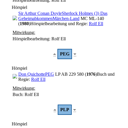
Hörspielbearbeitung: Rolf Ell
Hörspiel
Sir Arthur Conan Doyle
Sherlock Holmes (3) Das
Geheimabkommen
Märchen-Land
MC ML-140
(
1980
)
Hörspielbearbeitung und Regie:
Rolf Ell
Mitwirkung:
Hörspielbearbeitung: Rolf Ell
PEG
Hörspiel
Don Quichotte
PEG
LP AB 229 580 (
1976
)
Buch und
Regie:
Rolf Ell
Mitwirkung:
Buch: Rolf Ell
PLP
Hörspiel