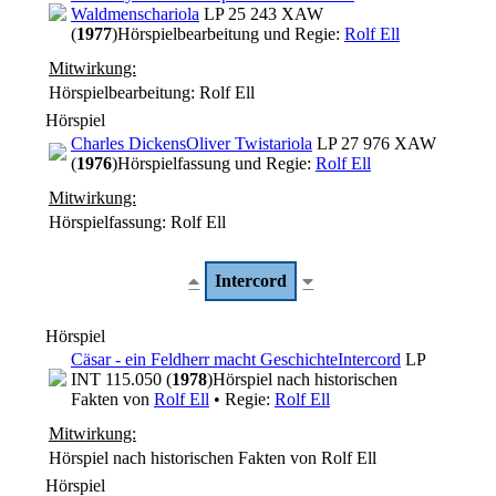
Waldmensch
ariola
LP 25 243 XAW
(
1977
)
Hörspielbearbeitung und Regie:
Rolf Ell
Mitwirkung:
Hörspielbearbeitung: Rolf Ell
Hörspiel
Charles Dickens
Oliver Twist
ariola
LP 27 976 XAW
(
1976
)
Hörspielfassung und Regie:
Rolf Ell
Mitwirkung:
Hörspielfassung: Rolf Ell
Intercord
Hörspiel
Cäsar - ein Feldherr macht Geschichte
Intercord
LP
INT 115.050 (
1978
)
Hörspiel nach historischen
Fakten von
Rolf Ell
• Regie:
Rolf Ell
Mitwirkung:
Hörspiel nach historischen Fakten von Rolf Ell
Hörspiel