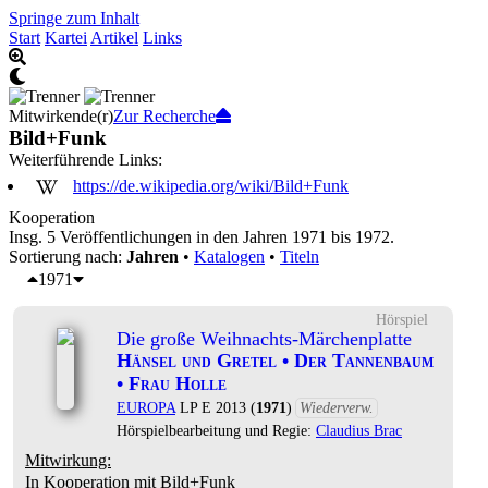
Springe zum Inhalt
Start
Kartei
Artikel
Links
Mitwirkende(r)
Zur Recherche
Bild+Funk
Weiterführende Links:
https://de.wikipedia.org/wiki/Bild+Funk
Kooperation
Insg. 5 Veröffentlichungen in den Jahren 1971 bis 1972.
Sortierung nach:
Jahren
•
Katalogen
•
Titeln
1971
Hörspiel
Die große Weihnachts-Märchenplatte
Hänsel und Gretel • Der Tannenbaum
• Frau Holle
EUROPA
LP E 2013 (
1971
)
Wiederverw.
Hörspielbearbeitung und Regie:
Claudius Brac
Mitwirkung:
In Kooperation mit Bild+Funk