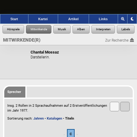
Start
Kartei
Artikel
Links
MITWIRKENDE(R)
Zur Recherche
Chantal Mossaz
Darstellerin.
Sprecher
Insg. 2 Rollen in 2 Sprachaufnahmen auf 2 Erstveröffentlichungen
im Jahr 1977.
Sortierung nach:
Jahren
•
Katalogen
•
Titeln
C