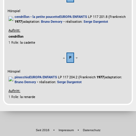
Hörspiel
cendrillon • la petite poucette
EUROPA ENFANTS
LP 117 201.8 (Frankreich
1977
)
adaptation:
Bruno Demory
• réalisation:
Serge Dargentot
Auftritt:
cendrillon
1 Rolle
: la cadette
P
Hörspiel
pinocchio
EUROPA ENFANTS
LP 117 204.2 (Frankreich
1977
)
adaptation:
Bruno Demory
• réalisation:
Serge Dargentot
Auftritt:
1 Rolle
: la renarde
Seit 2016
•
Impressum
•
Datenschutz