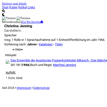
Springe zum Inhalt
Start
Kartei
Artikel
Links
Mitwirkende(r)
Zur Recherche
Christina Jenning
Darstellerin.
Sprecher
Insg. 1 Rolle in 1 Sprachaufnahme auf 1 Erstveröffentlichung im Jahr 1966.
Sortierung nach:
Jahren
•
Katalogen
•
Titeln
1966
Hörspiel
Das Ensemble der Augsburger Puppenkiste
Kater Mikesch - Das Märche
361 IW (
1966
)
Buch und Regie:
Manfred Jenning
Auftritt:
1 Rolle
: Kind
Seit 2016
•
Impressum
•
Datenschutz