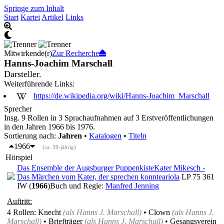
Springe zum Inhalt
Start
Kartei
Artikel
Links
Mitwirkende(r)
Zur Recherche
Hanns-Joachim Marschall
Darsteller.
Weiterführende Links:
https://de.wikipedia.org/wiki/Hanns-Joachim_Marschall
Sprecher
Insg. 9 Rollen in 3 Sprachaufnahmen auf 3 Erstveröffentlichungen
in den Jahren 1966 bis 1976.
Sortierung nach:
Jahren
•
Katalogen
•
Titeln
1966
(ca. 39-jährig)
Hörspiel
Das Ensemble der Augsburger Puppenkiste
Kater Mikesch -
Das Märchen vom Kater, der sprechen konnte
ariola
LP 75 361
IW (
1966
)
Buch und Regie:
Manfred Jenning
Auftritt:
4 Rollen
: Knecht
(als
Hanns J. Marschall
)
• Clown
(als
Hanns J.
Marschall
)
• Briefträger
(als
Hanns J. Marschall
)
• Gesangsverein