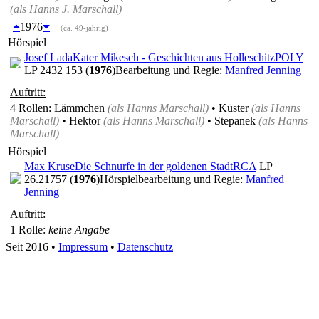
(als
Hanns J. Marschall
)
1976
(ca. 49-jährig)
Hörspiel
Josef Lada
Kater Mikesch - Geschichten aus Holleschitz
POLY
LP 2432 153 (
1976
)
Bearbeitung und Regie:
Manfred Jenning
Auftritt:
4 Rollen
: Lämmchen
(als
Hanns Marschall
)
• Küster
(als
Hanns
Marschall
)
• Hektor
(als
Hanns Marschall
)
• Stepanek
(als
Hanns
Marschall
)
Hörspiel
Max Kruse
Die Schnurfe in der goldenen Stadt
RCA
LP
26.21757 (
1976
)
Hörspielbearbeitung und Regie:
Manfred
Jenning
Auftritt:
1 Rolle
:
keine Angabe
Seit 2016
•
Impressum
•
Datenschutz