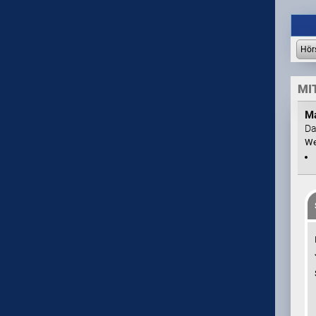
MI
M
Da
We