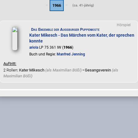
1966
(ca. 41-jährig)
Hörspiel
Das Ensemble der Augsburger Puppenkiste
Kater Mikesch - Das Märchen vom Kater, der sprechen
konnte
ariola
LP 75 361 IW (
1966
)
Buch und Regie:
Manfred Jenning
Auftritt:
2 Rollen
: Kater Mikesch
(als
Maximilian Bößl
)
• Gesangsverein
(als
Maximilian Bößl
)