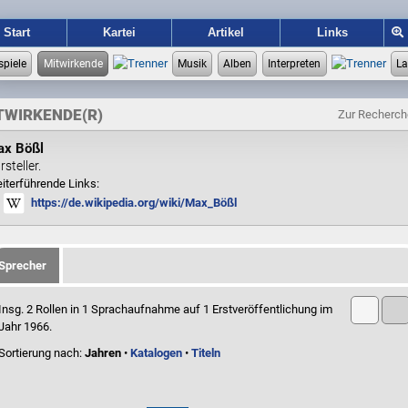
Start
Kartei
Artikel
Links
TWIRKENDE(R)
Zur Recherch
ax Bößl
rsteller.
iterführende Links:
https://de.wikipedia.org/wiki/Max_Bößl
Sprecher
Insg. 2 Rollen in 1 Sprachaufnahme auf 1 Erstveröffentlichung im
Jahr 1966.
Sortierung nach:
Jahren
•
Katalogen
•
Titeln