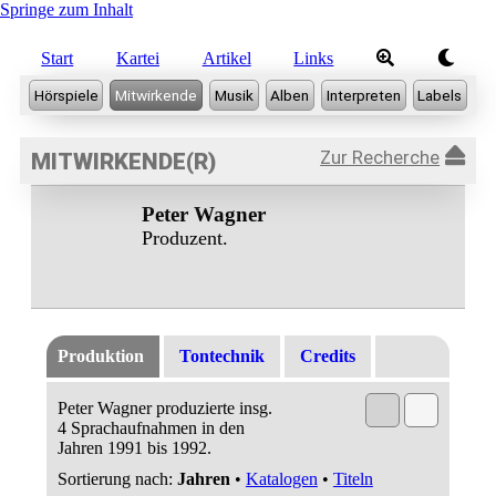
Springe zum Inhalt
Start
Kartei
Artikel
Links
Zur Recherche
MITWIRKENDE(R)
Peter Wagner
Produzent.
Produktion
Tontechnik
Credits
Peter Wagner produzierte insg.
4 Sprachaufnahmen in den
Jahren 1991 bis 1992.
Sortierung nach:
Jahren
•
Katalogen
•
Titeln