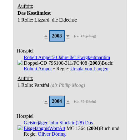
Auftritt:
Das Kostümfest
1 Rolle
: Lizzard, die Eidechse
2003
(ca. 42-jährig)
Hörspiel
Robert Amper
50 Jahre der Ewigkeit
maritim
Doppel-CD 795100-311/PC408 (
2003
)
Buch:
Robert Amper
• Regie:
Ursula von Langen
Auftritt:
1 Rolle
: Parsifal
(als
Philip Moog
)
2004
(ca. 43-jährig)
Hörspiel
Geisterjäger John Sinclair (28) Das
Eisgefängnis
WortArt
MC 1364 (
2004
)
Buch und
Regie:
Oliver Döring