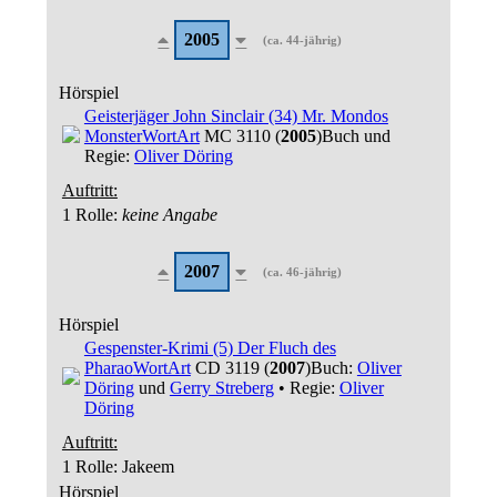
2005
(ca. 44-jährig)
Hörspiel
Geisterjäger John Sinclair (34) Mr. Mondos
Monster
WortArt
MC 3110 (
2005
)
Buch und
Regie:
Oliver Döring
Auftritt:
1 Rolle
:
keine Angabe
2007
(ca. 46-jährig)
Hörspiel
Gespenster-Krimi (5) Der Fluch des
Pharao
WortArt
CD 3119 (
2007
)
Buch:
Oliver
Döring
und
Gerry Streberg
• Regie:
Oliver
Döring
Auftritt:
1 Rolle
: Jakeem
Hörspiel