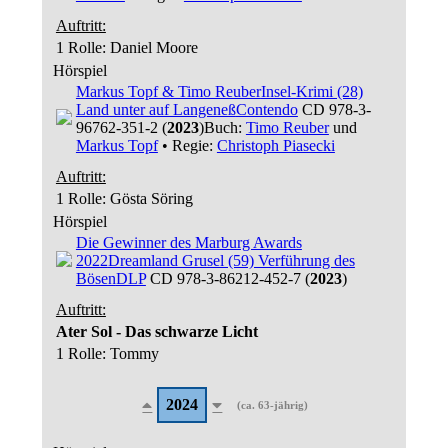
Auftritt:
1 Rolle
: Daniel Moore
Hörspiel
Markus Topf & Timo Reuber
Insel-Krimi (28)
Land unter auf Langeneß
Contendo
CD 978-3-
96762-351-2 (
2023
)
Buch:
Timo Reuber
und
Markus Topf
• Regie:
Christoph Piasecki
Auftritt:
1 Rolle
: Gösta Söring
Hörspiel
Die Gewinner des Marburg Awards
2022
Dreamland Grusel (59) Verführung des
Bösen
DLP
CD 978-3-86212-452-7 (
2023
)
Auftritt:
Ater Sol - Das schwarze Licht
1 Rolle
: Tommy
2024
(ca. 63-jährig)