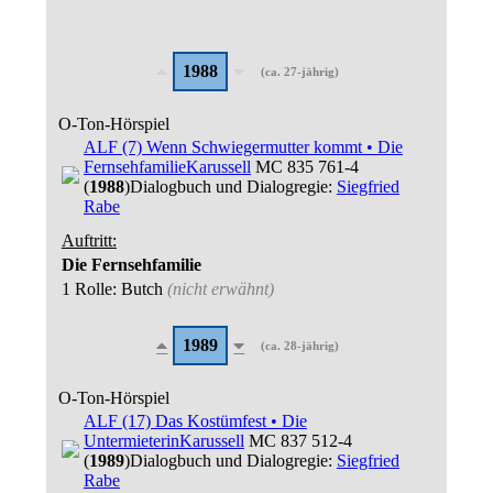
1988
(ca. 27-jährig)
O-Ton-Hörspiel
ALF (7) Wenn Schwiegermutter kommt • Die
Fernsehfamilie
Karussell
MC 835 761-4
(
1988
)
Dialogbuch und Dialogregie:
Siegfried
Rabe
Auftritt:
Die Fernsehfamilie
1 Rolle
: Butch
(nicht erwähnt)
1989
(ca. 28-jährig)
O-Ton-Hörspiel
ALF (17) Das Kostümfest • Die
Untermieterin
Karussell
MC 837 512-4
(
1989
)
Dialogbuch und Dialogregie:
Siegfried
Rabe