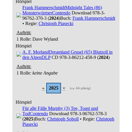
Hörspiel
Frank Hammerschmidt
Midnight Tales (86)
Monsterwürmer
Contendo
Download 978-3-
96762-370-3 (
2024
)
Buch:
Frank Hammerschmidt
• Regie:
Christoph Piasecki
Auftritt:
1 Rolle
: Dave Wyland
Hörspiel
A. F. Morland
Dreamland Grusel (65) Blutzoll in
den Alpen
DLP
CD 978-3-86212-458-9 (
2024
)
Auftritt:
1 Rolle
:
keine Angabe
2025
(ca. 64-jährig)
Hörspiel
Für alle Fälle Murphy (3) Tee, Toast und
Tod
Contendo
Download 978-3-96762-578-3
(
2025
)
Buch:
Christoph Soboll
• Regie:
Christoph
Piasecki