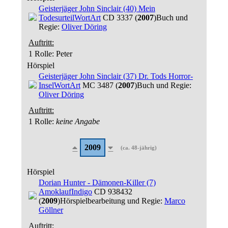
Geisterjäger John Sinclair (40) Mein
Todesurteil
WortArt
CD 3337 (
2007
)
Buch und
Regie:
Oliver Döring
Auftritt:
1 Rolle
: Peter
Hörspiel
Geisterjäger John Sinclair (37) Dr. Tods Horror-
Insel
WortArt
MC 3487 (
2007
)
Buch und Regie:
Oliver Döring
Auftritt:
1 Rolle
:
keine Angabe
2009
(ca. 48-jährig)
Hörspiel
Dorian Hunter - Dämonen-Killer (7)
Amoklauf
Indigo
CD 938432
(
2009
)
Hörspielbearbeitung und Regie:
Marco
Göllner
Auftritt: