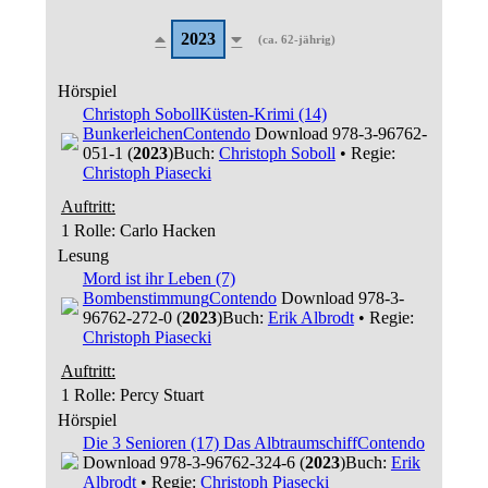
2023
(ca. 62-jährig)
Hörspiel
Christoph Soboll
Küsten-Krimi (14)
Bunkerleichen
Contendo
Download 978-3-96762-
051-1 (
2023
)
Buch:
Christoph Soboll
• Regie:
Christoph Piasecki
Auftritt:
1 Rolle
: Carlo Hacken
Lesung
Mord ist ihr Leben (7)
Bombenstimmung
Contendo
Download 978-3-
96762-272-0 (
2023
)
Buch:
Erik Albrodt
• Regie:
Christoph Piasecki
Auftritt:
1 Rolle
: Percy Stuart
Hörspiel
Die 3 Senioren (17) Das Albtraumschiff
Contendo
Download 978-3-96762-324-6 (
2023
)
Buch:
Erik
Albrodt
• Regie:
Christoph Piasecki