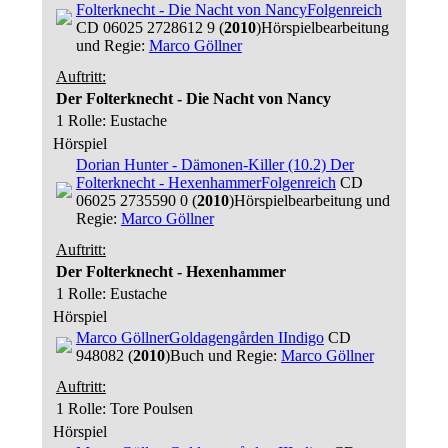
Folterknecht - Die Nacht von Nancy
Folgenreich
CD 06025 2728612 9 (
2010
)
Hörspielbearbeitung
und Regie:
Marco Göllner
Auftritt:
Der Folterknecht - Die Nacht von Nancy
1 Rolle
: Eustache
Hörspiel
Dorian Hunter - Dämonen-Killer (10.2) Der
Folterknecht - Hexenhammer
Folgenreich
CD
06025 2735590 0 (
2010
)
Hörspielbearbeitung und
Regie:
Marco Göllner
Auftritt:
Der Folterknecht - Hexenhammer
1 Rolle
: Eustache
Hörspiel
Marco Göllner
Goldagengården I
Indigo
CD
948082 (
2010
)
Buch und Regie:
Marco Göllner
Auftritt:
1 Rolle
: Tore Poulsen
Hörspiel