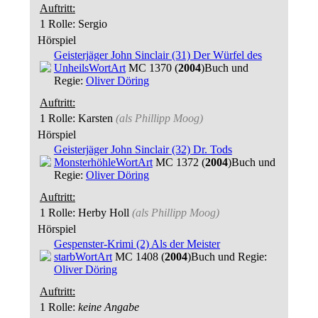
Auftritt:
1 Rolle
: Sergio
Hörspiel
Geisterjäger John Sinclair (31) Der Würfel des
Unheils
WortArt
MC 1370 (
2004
)
Buch und
Regie:
Oliver Döring
Auftritt:
1 Rolle
: Karsten
(als
Phillipp Moog
)
Hörspiel
Geisterjäger John Sinclair (32) Dr. Tods
Monsterhöhle
WortArt
MC 1372 (
2004
)
Buch und
Regie:
Oliver Döring
Auftritt:
1 Rolle
: Herby Holl
(als
Phillipp Moog
)
Hörspiel
Gespenster-Krimi (2) Als der Meister
starb
WortArt
MC 1408 (
2004
)
Buch und Regie:
Oliver Döring
Auftritt:
1 Rolle
:
keine Angabe