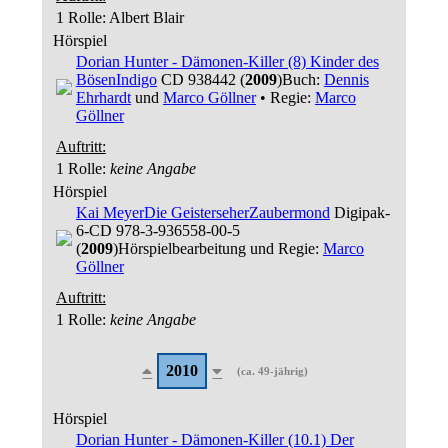
1 Rolle
: Albert Blair
Hörspiel
Dorian Hunter - Dämonen-Killer (8) Kinder des
Bösen
Indigo
CD 938442 (
2009
)
Buch:
Dennis
Ehrhardt
und
Marco Göllner
• Regie:
Marco
Göllner
Auftritt:
1 Rolle
:
keine Angabe
Hörspiel
Kai Meyer
Die Geisterseher
Zaubermond
Digipak-
6-CD 978-3-936558-00-5
(
2009
)
Hörspielbearbeitung und Regie:
Marco
Göllner
Auftritt:
1 Rolle
:
keine Angabe
2010
(ca. 49-jährig)
Hörspiel
Dorian Hunter - Dämonen-Killer (10.1) Der