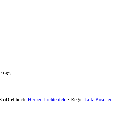
 1985.
85
)
Drehbuch:
Herbert Lichtenfeld
• Regie:
Lutz Büscher