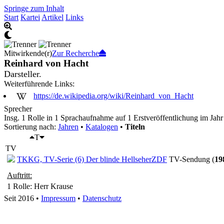
Springe zum Inhalt
Start
Kartei
Artikel
Links
Mitwirkende(r)
Zur Recherche
Reinhard von Hacht
Darsteller.
Weiterführende Links:
https://de.wikipedia.org/wiki/Reinhard_von_Hacht
Sprecher
Insg. 1 Rolle in 1 Sprachaufnahme auf 1 Erstveröffentlichung im Jahr
Sortierung nach:
Jahren
•
Katalogen
•
Titeln
T
TV
TKKG, TV-Serie (6) Der blinde Hellseher
ZDF
TV-Sendung (
19
Auftritt:
1 Rolle
: Herr Krause
Seit 2016
•
Impressum
•
Datenschutz