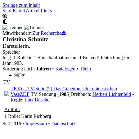
Springe zum Inhalt
Start
Kartei
Artikel
Links
Mitwirkende(r)
Zur Recherche
Christina Schmitz
Darstellerin.
Sprecher
Insg. 1 Rolle in 1 Sprachaufnahme auf 1 Erstveröffentlichung im
Jahr 1985.
Sortierung nach:
Jahren
•
Katalogen
•
Titeln
1985
TV
TKKG, TV-Serie (5) Das Geheimnis der chinesischen
Vase
ZDF
TV-Sendung (
1985
)
Drehbuch:
Herbert Lichtenfeld
•
Regie:
Lutz Büscher
Auftritt:
1 Rolle
: Karin Eichberg
Seit 2016
•
Impressum
•
Datenschutz