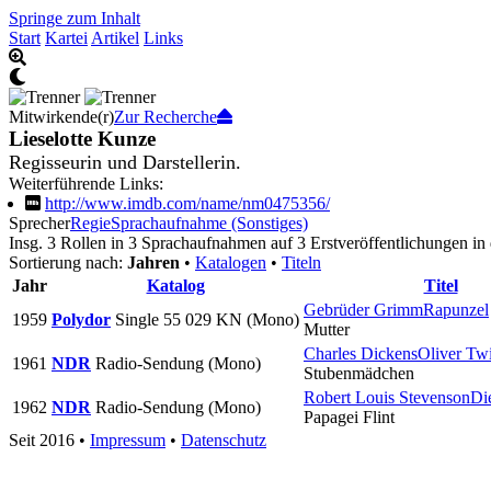
Springe zum Inhalt
Start
Kartei
Artikel
Links
Mitwirkende(r)
Zur Recherche
Lieselotte Kunze
Regisseurin und Darstellerin.
Weiterführende Links:
http://www.imdb.com/name/nm0475356/
Sprecher
Regie
Sprachaufnahme (Sonstiges)
Insg. 3 Rollen in 3 Sprachaufnahmen auf 3 Erstveröffentlichungen in
Sortierung nach:
Jahren
•
Katalogen
•
Titeln
Jahr
Katalog
Titel
Gebrüder Grimm
Rapunzel
1959
Polydor
Single
55 029 KN
(Mono)
Mutter
Charles Dickens
Oliver Twi
1961
NDR
Radio-Sendung
(Mono)
Stubenmädchen
Robert Louis Stevenson
Di
1962
NDR
Radio-Sendung
(Mono)
Papagei Flint
Seit 2016
•
Impressum
•
Datenschutz