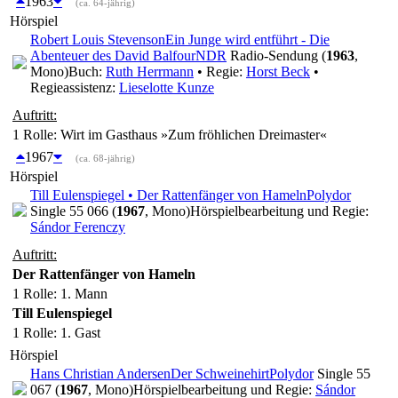
1963
(ca. 64-jährig)
Hörspiel
Robert Louis Stevenson
Ein Junge wird entführt - Die
Abenteuer des David Balfour
NDR
Radio-Sendung (
1963
,
Mono)
Buch:
Ruth Herrmann
• Regie:
Horst Beck
•
Regieassistenz:
Lieselotte Kunze
Auftritt:
1 Rolle
: Wirt im Gasthaus »Zum fröhlichen Dreimaster«
1967
(ca. 68-jährig)
Hörspiel
Till Eulenspiegel • Der Rattenfänger von Hameln
Polydor
Single 55 066 (
1967
, Mono)
Hörspielbearbeitung und Regie:
Sándor Ferenczy
Auftritt:
Der Rattenfänger von Hameln
1 Rolle
: 1. Mann
Till Eulenspiegel
1 Rolle
: 1. Gast
Hörspiel
Hans Christian Andersen
Der Schweinehirt
Polydor
Single 55
067 (
1967
, Mono)
Hörspielbearbeitung und Regie:
Sándor