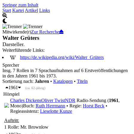
Springe zum Inhalt
Start
Kartei
Artikel
Links
Mitwirkende(r)
Zur Recherche
Walter Grüters
Darsteller.
Weiterführende Links:
https://de.wikipedia.org/wiki/Walter_Grüters
Sprecher
Insg. 7 Rollen in 7 Sprachaufnahmen auf 6 Erstveröffentlichungen
in den Jahren 1961 bis 1973.
Sortierung nach:
Jahren
•
Katalogen
•
Titeln
1961
(ca. 62-jährig)
Hörspiel
Charles Dickens
Oliver Twist
NDR
Radio-Sendung (
1961
,
Mono)
Buch:
Ruth Herrmann
• Regie:
Horst Beck
•
Regieassistenz:
Lieselotte Kunze
Auftritt:
1 Rolle
: Mr. Brownlow