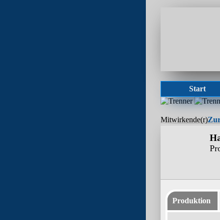
Start
Mitwirkende(r)
Zur
Ha
Pr
Produktion