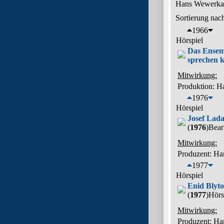
Hans Wewerka p
Sortierung nac
1966
Hörspiel
Das Ensem
sprechen 
Mitwirkung:
Produktion: 
1976
Hörspiel
Josef Lad
(
1976
)
Bear
Mitwirkung:
Produzent: H
1977
Hörspiel
Enid Blyt
(
1977
)
Hörs
Mitwirkung:
Produzent: H