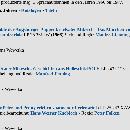
roduzierte insg. 5 Sprachaufnahmen in den Jahren 1966 bis 1977.
h:
Jahren
•
Katalogen
•
Titeln
ble der Augsburger Puppenkiste
Kater Mikesch - Das Märchen vo
konnte
ariola
LP 75 361 IW (
1966
)
Buch und Regie:
Manfred Jenning
Hans Wewerka
a
Kater Mikesch - Geschichten aus Holleschitz
POLY
LP 2432 153
beitung und Regie:
Manfred Jenning
ans Wewerka
on
Peter und Penny erleben spannende Ferien
ariola
LP 25 242 XA
pielbearbeitung:
Hans Werner Knobloch
• Regie:
Peter Folken
ans Wewerka