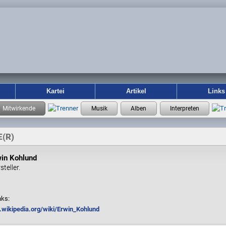
Kartei
Artikel
Links
(R)
win Kohlund
steller.
nks:
e.wikipedia.org/wiki/Erwin_Kohlund