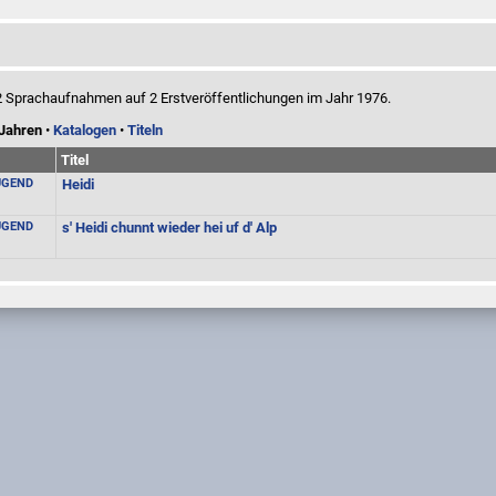
n 2 Sprachaufnahmen auf 2 Erstveröffentlichungen im Jahr 1976.
Jahren
•
Katalogen
•
Titeln
Titel
UGEND
Heidi
UGEND
s' Heidi chunnt wieder hei uf d' Alp