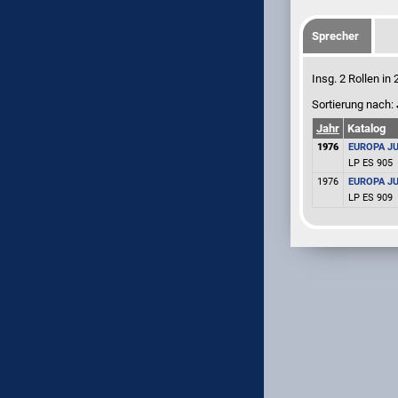
Sprecher
Insg. 2 Rollen i
Sortierung nach:
Jahr
Katalog
1976
EUROPA J
LP
ES 905
1976
EUROPA J
LP
ES 909