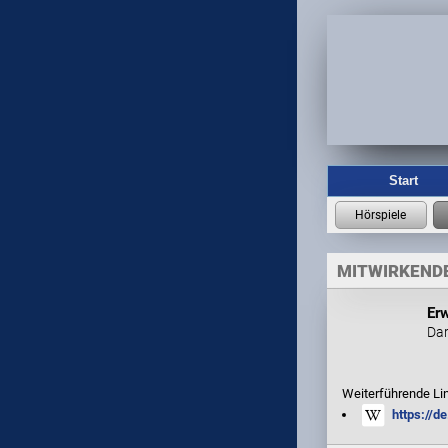
Start
MITWIRKENDE
Er
Dar
Weiterführende Li
https://d