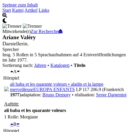
Springe zum Inhalt
Start
Kartei
Artikel
Links
Mitwirkende(r)
Zur Recherche
Ariane Valéry
Darstellerin.
Sprecher
Insg. 5 Rollen in 5 Sprachaufnahmen auf 4 Erstveröffentlichungen
im Jahr 1977.
Sortierung nach:
Jahren
•
Katalogen
•
Titeln
A
Hörspiel
ali baba et les quarante voleurs • aladin et la lampe
merveilleuse
EUROPA ENFANTS
LP 117 206.9 (Frankreich
1977
)
adaptation:
Bruno Demory
• réalisation:
Serge Dargentot
Auftritt:
ali baba et les quarante voleurs
1 Rolle
: Morgiane
B
Hörspiel