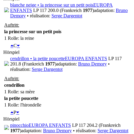
blanche neige • la princesse sur un petit pois
EUROPA
ENFANTS
LP 117 200.0 (Frankreich
1977
)
adaptation:
Bruno
Demory
• réalisation:
Serge Dargentot
Auftritt:
la princesse sur un petit pois
1 Rolle
: la reine
C
Hörspiel
cendrillon • la petite poucette
EUROPA ENFANTS
LP 117
201.8 (Frankreich
1977
)
adaptation:
Bruno Demory
•
réalisation:
Serge Dargentot
Auftritt:
cendrillon
1 Rolle
: sa mère
la petite poucette
1 Rolle
: l'hirondelle
P
Hörspiel
pinocchio
EUROPA ENFANTS
LP 117 204.2 (Frankreich
1977
)
adaptation:
Bruno Demory
• réalisation:
Serge Dargentot