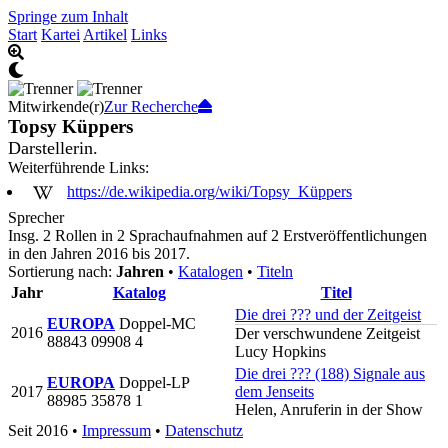
Springe zum Inhalt
Start
Kartei
Artikel
Links
Mitwirkende(r)
Zur Recherche
Topsy Küppers
Darstellerin.
Weiterführende Links:
https://de.wikipedia.org/wiki/Topsy_Küppers
Sprecher
Insg. 2 Rollen in 2 Sprachaufnahmen auf 2 Erstveröffentlichungen
in den Jahren 2016 bis 2017.
Sortierung nach:
Jahren
•
Katalogen
•
Titeln
Jahr
Katalog
Titel
Die drei ??? und der Zeitgeist
EUROPA
Doppel-MC
2016
Der verschwundene Zeitgeist
88843 09908 4
Lucy Hopkins
Die drei ??? (188) Signale aus
EUROPA
Doppel-LP
2017
dem Jenseits
88985 35878 1
Helen, Anruferin in der Show
Seit 2016
•
Impressum
•
Datenschutz