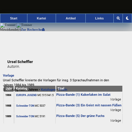
Start
Kartei
Artikel
Links
Mitwirkende(r)
Zur Recherche
Ursel Scheffler
Autorin.
Vorlage
Ursel Scheffler kreierte die Vorlagen für insg. 3 Sprachaufnahmen in den
Jahren 1984 bis 1989.
Jahr
Katalog
Titel
Sortierung nach:
Jahren
•
Katalogen
•
Titeln
Pizza-Bande (1) Kakerlaken im Salat
1984
EUROPA JUGEND
MC
515 941.5
Vorlage
Pizza-Bande (3) Ein Geist mit nassen Füßen
1988
Schneider TON
MC
5037
Vorlage
Pizza-Bande (5) Der grüne Fuchs
1989
Schneider TON
MC
5191
Vorlage