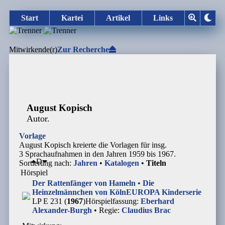
Start
Kartei
Artikel
Links
Mitwirkende(r)
Zur Recherche
August Kopisch
Autor.
Vorlage
August Kopisch kreierte die Vorlagen für insg.
3 Sprachaufnahmen in den Jahren 1959 bis 1967.
D
Sortierung nach:
Jahren
•
Katalogen
•
Titeln
Hörspiel
Der Rattenfänger von Hameln • Die
Heinzelmännchen von Köln
EUROPA Kinderserie
LP E 231 (
1967
)
Hörspielfassung:
Eberhard
Alexander-Burgh
• Regie:
Claudius Brac