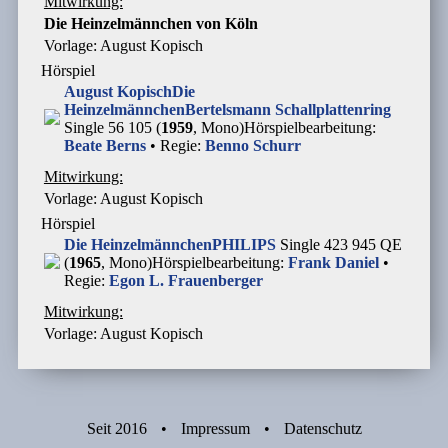
Mitwirkung:
Die Heinzelmännchen von Köln
Vorlage: August Kopisch
Hörspiel
August Kopisch
Die
Heinzelmännchen
Bertelsmann Schallplattenring
Single 56 105 (
1959
, Mono)
Hörspielbearbeitung:
Beate Berns
• Regie:
Benno Schurr
Mitwirkung:
Vorlage: August Kopisch
Hörspiel
Die Heinzelmännchen
PHILIPS
Single 423 945 QE
(
1965
, Mono)
Hörspielbearbeitung:
Frank Daniel
•
Regie:
Egon L. Frauenberger
Mitwirkung:
Vorlage: August Kopisch
Seit 2016
•
Impressum
•
Datenschutz