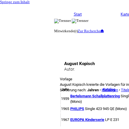
Springe zum Inhalt
Start
Karte
Mitwirkende(r)
Zur Recherche
August Kopisch
Autor.
Vorlage
August Kopisch kreierte die Vorlagen für 
Jahr
Katalog
Sortierung nach:
Jahren
•
Katalogen
•
Titel
Bertelsmann Schallplattenring
Sing
1959
(Mono)
1965
PHILIPS
Single
423 945 QE
(Mono)
1967
EUROPA Kinderserie
LP
E 231