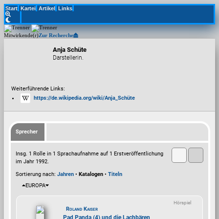
Start
Kartei
Artikel
Links
Mitwirkende(r)
Zur Recherche
Anja Schüte
Darstellerin.
Weiterführende Links:
https://de.wikipedia.org/wiki/Anja_Schüte
Sprecher
Insg. 1 Rolle in 1 Sprachaufnahme auf 1 Erstveröffentlichung
im Jahr 1992.
Sortierung nach:
Jahren
•
Katalogen
•
Titeln
EUROPA
Hörspiel
Roland Kaiser
Pad Panda (4) und die Lachbären