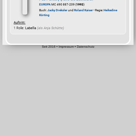
EUROPA
MC 490 887-209 (
1992
)
Buch:
Jacky Dreksler
und
Roland Kaiser
• Regie:
Heikedine
Körting
Auftritt:
1 Rolle
: Labella
(als
Anja Schütte
)
Seit 2016
•
Impressum
•
Datenschutz