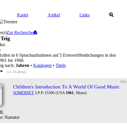
Kartei
Artikel
Links
e(r)
Zur Recherche
 Teig
ler.
r
Rollen in 6 Sprachaufnahmen auf 5 Erstveröffentlichungen in den
1961 bis 1968.
ung nach:
Jahren
•
Katalogen
•
Titeln
1
(ca. 33-jährig)
Hör
Children's Introduction To A World Of Good Music
SOMERSET
LP P-15300 (USA
1961
, Mono)
tt:
le
: Narrator