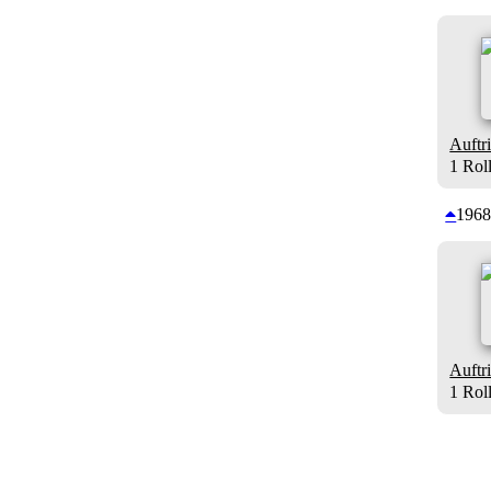
Auftri
1 Rol
196
Auftri
1 Rol