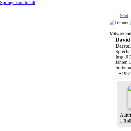
Springe zum Inhalt
Start
Mitwirkend
David
Darstel
Spreche
Insg. 6 
Jahren 
Sortier
196
Auftri
1 Rol