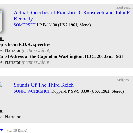
Zeitgesch
Actual Speeches of Franklin D. Roosevelt and John F.
Kennedy
SOMERSET
LP P-16100 (USA
1961
, Mono)
tt:
pts from F.D.R. speeches
le
: Narrator
(nicht erwähnt)
ural Adress at the Capitol in Washington, D.C., 20. Jan. 1961
le
: Narrator
(nicht erwähnt)
Zeitgesch
Sounds Of The Third Reich
SONIC WORKSHOP
Doppel-LP SWS 0300 (USA
1961
, Stereo)
tt:
le
: Narrator
6
(ca. 38-jährig)