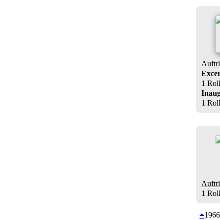
Auftri
Excer
1 Rol
Inaug
1 Rol
Auftri
1 Rol
196