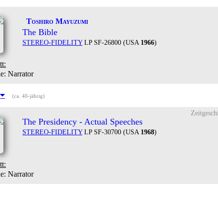
Toshiro Mayuzumi
The Bible
STEREO-FIDELITY
LP SF-26800 (USA
1966
)
tt:
le
: Narrator
8
(ca. 40-jährig)
Zeitgesch
The Presidency - Actual Speeches
STEREO-FIDELITY
LP SF-30700 (USA
1968
)
tt:
le
: Narrator