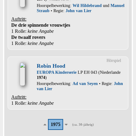
Hoorspelbewerking:
Wil Hildebrand
und
Manuel
Straub
• Regie:
John van Lier
Auftritt:
De drie spinnende vrouwtjes
1 Rolle
:
keine Angabe
De twaalf rovers
1 Rolle
:
keine Angabe
Hörspiel
Robin Hood
EUROPA Kinderserie
LP EH 043 (Niederlande
1974
)
Hoorspelbewerking:
Ad van Seyen
• Regie:
John
van Lier
Auftritt:
1 Rolle
:
keine Angabe
1975
(ca. 30-jährig)