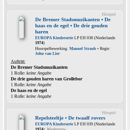
Hörspiel
De Bremer Stadsmuzikanten • De
haas en de egel • De drie gouden
haren
EUROPA Kinderserie
LP EH 038 (Niederlande
1974
)
Hoorspelbewerking:
Manuel Straub
• Regie:
John van Lier
Auftritt:
De Bremer Stadsmuzikanten
1 Rolle
:
keine Angabe
De drie gouden haren van Grollebor
1 Rolle
:
keine Angabe
De haas en de egel
1 Rolle
:
keine Angabe
Hörspiel
Repelsteeltje • De twaalf rovers
EUROPA Kinderserie
LP EH 039 (Niederlande
1974
)
Wiederverw.