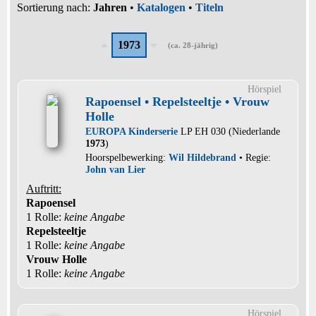
Sortierung nach:
Jahren
•
Katalogen
•
Titeln
1973
(ca. 28-jährig)
Hörspiel
Rapoensel • Repelsteeltje • Vrouw
Holle
EUROPA Kinderserie
LP EH 030 (Niederlande
1973
)
Hoorspelbewerking:
Wil Hildebrand
• Regie:
John van Lier
Auftritt:
Rapoensel
1 Rolle
:
keine Angabe
Repelsteeltje
1 Rolle
:
keine Angabe
Vrouw Holle
1 Rolle
:
keine Angabe
Hörspiel